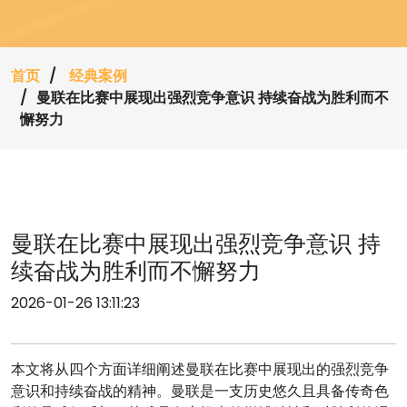
首页
经典案例
曼联在比赛中展现出强烈竞争意识 持续奋战为胜利而不
懈努力
曼联在比赛中展现出强烈竞争意识 持
续奋战为胜利而不懈努力
2026-01-26 13:11:23
本文将从四个方面详细阐述曼联在比赛中展现出的强烈竞争
意识和持续奋战的精神。曼联是一支历史悠久且具备传奇色