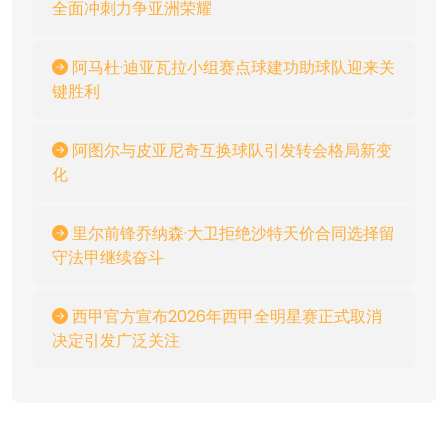
全面冲刺力争亚洲荣耀
阿马杜·迪亚瓦拉小组赛点球建功助球队迎来关
键胜利
阿图尔与皮亚尼奇互换球队引发转会格局新变
化
里尔前锋乔纳森·大卫拒绝沙特天价合同选择留
守法甲继续奋斗
西甲官方宣布2026年西甲全明星赛正式取消
决定引发广泛关注