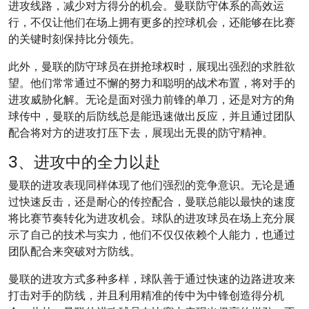
进攻线路，减少对方得分的机会。曼联防守体系的高效运
行，不仅让他们在场上拥有更多的控球机会，还能够在比赛
的关键时刻保持比分领先。
此外，曼联的防守球员在拼抢球权时，展现出强烈的求胜欲
望。他们常常通过不懈的努力和聪明的战术布置，将对手的
进攻威胁化解。无论是面对强力前锋的单刀，还是对方的角
球传中，曼联的后防线总是能迅速做出反应，并且通过团队
配合将对方的进攻打压下去，展现出无畏的防守精神。
3、进攻中的全力以赴
曼联的进攻表现同样体现了他们强烈的竞争意识。无论是通
过快速反击，还是耐心的传控配合，曼联总能以最快的速度
将比赛节奏转化为进攻机会。球队的进攻球员在场上充分展
示了自己的技术与实力，他们不仅仅依赖个人能力，也通过
团队配合来突破对方防线。
曼联的进攻方式多种多样，球队善于通过快速的边路进攻来
打击对手的防线，并且利用精准的传中为中锋创造得分机