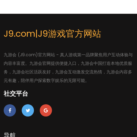
J9.com|J9游戏官方网站
九游会 (J9.com)官方网站 - 真人游戏第一品牌聚焦用户互动体验与
内容丰富度。九游会官网提供便捷入口，九游会中国打造本地优质服
务，九游会社区活跃友好，九游会互动激发交流热情，九游会内容多
元有趣，陪伴用户探索数字娱乐的无限可能。
社交平台
导航