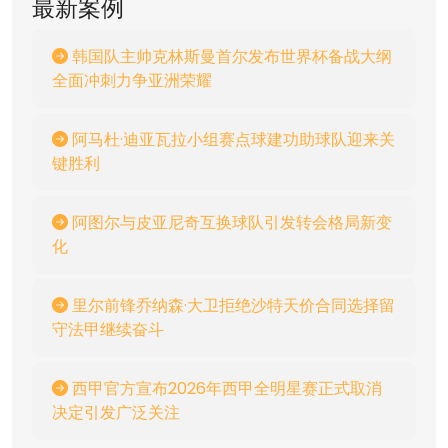
最新案例
韩国队主帅克林斯曼首尔发布世界杯备战大纲
全面冲刺力争亚洲荣耀
阿马杜·迪亚瓦拉小组赛点球建功助球队迎来关
键胜利
阿图尔与皮亚尼奇互换球队引发转会格局新变
化
里尔前锋乔纳森·大卫拒绝沙特天价合同选择留
守法甲继续奋斗
西甲官方宣布2026年西甲全明星赛正式取消
决定引发广泛关注