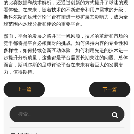
的比赛数据和战术解析，还通过创新的方式提升了球迷的观
看体验。在未来，随着技术的不断进步和用户需求的升级，
斯科尔斯的足球评论平台有望进一步扩展其影响力，成为全
球范围内足球分析和评论的重要平台。
然而，平台的发展之路并非一帆风顺，技术的革新和市场的
竞争都将是平台必须面对的挑战。如何保持内容的专业性和
多样性，如何持续创新互动体验，如何利用先进的技术进一
步提升分析质量，这些都是平台需要长期关注的问题。总体
而言，斯科尔斯的足球评论平台在未来有着巨大的发展潜
力，值得期待。
上一篇
下一篇