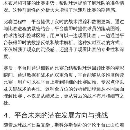
术布局和可能的比赛走势，帮助球迷提前了解球队的准备情
况。这种前瞻性的分析大大增强了球迷对比赛的期待感。
比赛过程中，平台提供了实时的战术跟踪和数据更新。通过
与比赛进程的紧密结合，平台能即时提供球员的跑动图谱、
传球路线和控球区域，用户可以一边观看比赛，一边通过平
台获得即时的数据反馈和战术解析。这种实时互动的方式，
不仅增强了观众的沉浸感，还提升了观看比赛的专业性和深
度。
赛后，平台则通过细致的比赛总结帮助球迷回顾比赛的精彩
瞬间。通过数据和战术的双重角度，平台能够从多维度解读
比赛，用户可以在平台上看到详细的比赛回顾、专家点评以
及关键战术的再现。这种全方位的分析帮助球迷从不同层面
理解比赛，不仅是从结果上，更从背后的战术布局和细节之
处。
4、平台未来的潜在发展方向与挑战
随着足球战术日益复杂，斯科尔斯创办的评论平台正面临着