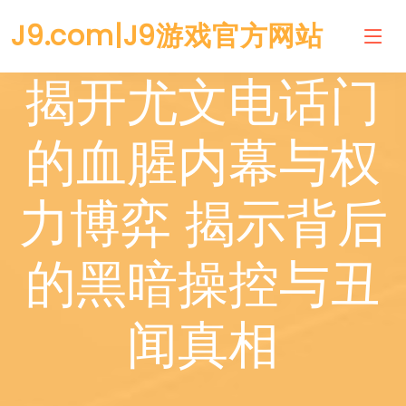
J9.com|J9游戏官方网站
揭开尤文电话门
的血腥内幕与权
力博弈 揭示背后
的黑暗操控与丑
闻真相