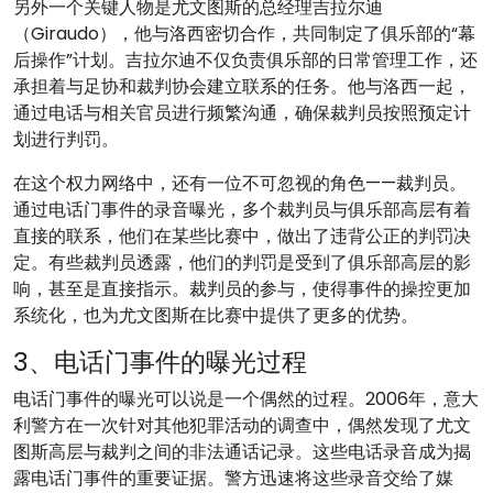
另外一个关键人物是尤文图斯的总经理吉拉尔迪
（Giraudo），他与洛西密切合作，共同制定了俱乐部的“幕
后操作”计划。吉拉尔迪不仅负责俱乐部的日常管理工作，还
承担着与足协和裁判协会建立联系的任务。他与洛西一起，
通过电话与相关官员进行频繁沟通，确保裁判员按照预定计
划进行判罚。
在这个权力网络中，还有一位不可忽视的角色——裁判员。
通过电话门事件的录音曝光，多个裁判员与俱乐部高层有着
直接的联系，他们在某些比赛中，做出了违背公正的判罚决
定。有些裁判员透露，他们的判罚是受到了俱乐部高层的影
响，甚至是直接指示。裁判员的参与，使得事件的操控更加
系统化，也为尤文图斯在比赛中提供了更多的优势。
3、电话门事件的曝光过程
电话门事件的曝光可以说是一个偶然的过程。2006年，意大
利警方在一次针对其他犯罪活动的调查中，偶然发现了尤文
图斯高层与裁判之间的非法通话记录。这些电话录音成为揭
露电话门事件的重要证据。警方迅速将这些录音交给了媒