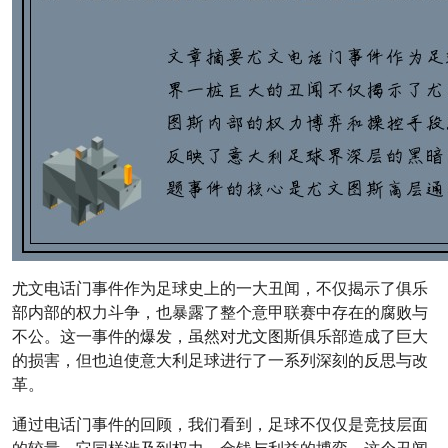
尤文电话门事件作为足球史上的一大丑闻，不仅揭示了俱乐
部内部的权力斗争，也暴露了整个意甲联赛中存在的腐败与
不公。这一事件的爆发，虽然对尤文图斯俱乐部造成了巨大
的损害，但也迫使意大利足球进行了一系列深刻的反思与改
革。
通过电话门事件的回顾，我们看到，足球不仅仅是竞技层面