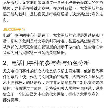
竞争激烈，尤文图斯希望通过一系列手段来确保球队的优势
地位，尤其是在关键比赛中。在这种背景下，尤文图斯的高
层开始与裁判、足协官员进行秘密通话，决定某些比赛的走
向。
J9.COM平台
电话门事件的核心问题在于，尤文图斯的管理层通过秘密电
话，影响了裁判员对比赛的判罚标准，甚至在某些情况下，
裁判员的决策完全是在管理层的指示下做出的。这些电话录
音成为日后揭露这一丑闻的关键证据。
2、电话门事件的参与者与角色分析
尤文电话门事件的核心人物是俱乐部主席洛西，他被视为事
件的幕后主使。作为尤文图斯的管理者，洛西不仅在球队战
术上具有极大的话语权，更在背后深度参与了对比赛结果的
操控。洛西通过与裁判、足协等相关人员的密切联系，逐步
建立了一个以自己为中心的权力网络，操控了意甲联赛的一
部分赛事。