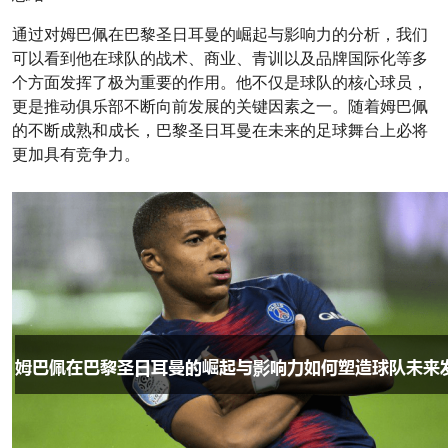
通过对姆巴佩在巴黎圣日耳曼的崛起与影响力的分析，我们
可以看到他在球队的战术、商业、青训以及品牌国际化等多
个方面发挥了极为重要的作用。他不仅是球队的核心球员，
更是推动俱乐部不断向前发展的关键因素之一。随着姆巴佩
的不断成熟和成长，巴黎圣日耳曼在未来的足球舞台上必将
更加具有竞争力。