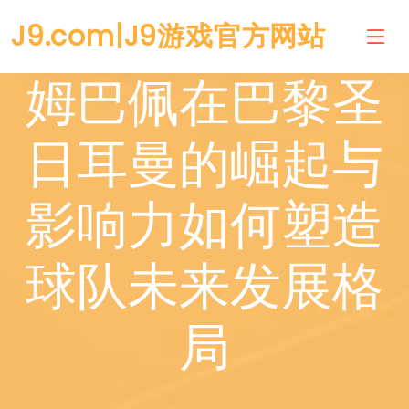
J9.com|J9游戏官方网站
姆巴佩在巴黎圣
日耳曼的崛起与
影响力如何塑造
球队未来发展格
局