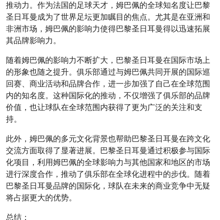
推动力。作为法国的足球天才，姆巴佩的全球知名度让巴黎
圣日耳曼成为了世界足坛更加瞩目的焦点。尤其是在亚洲和
非洲市场，姆巴佩的影响力使得巴黎圣日耳曼得以迅速拓展
其品牌影响力。
随着姆巴佩的影响力不断扩大，巴黎圣日耳曼在国际市场上
的形象也随之提升。俱乐部通过与姆巴佩共同开展的国际巡
回赛、商业活动和品牌合作，进一步加强了自己在全球范围
内的知名度。这种国际化的推动，不仅增强了俱乐部的品牌
价值，也让球队在全球范围内获得了更为广泛的关注和支
持。
此外，姆巴佩的多元文化背景也帮助巴黎圣日耳曼在跨文化
交流方面取得了显著进展。巴黎圣日耳曼通过积极参与国际
化项目，利用姆巴佩的全球影响力与其他国家和地区的市场
进行深度合作，推动了俱乐部在全球化进程中的步伐。随着
巴黎圣日耳曼品牌的国际化，球队在未来的商业竞争中无疑
将占据更大的优势。
总结：