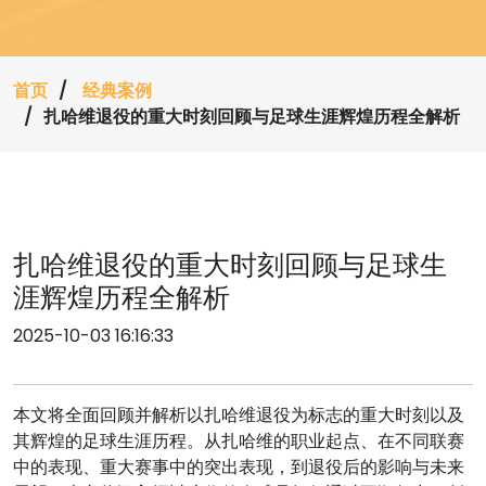
首页
经典案例
扎哈维退役的重大时刻回顾与足球生涯辉煌历程全解析
扎哈维退役的重大时刻回顾与足球生
涯辉煌历程全解析
2025-10-03 16:16:33
本文将全面回顾并解析以扎哈维退役为标志的重大时刻以及
其辉煌的足球生涯历程。从扎哈维的职业起点、在不同联赛
中的表现、重大赛事中的突出表现，到退役后的影响与未来