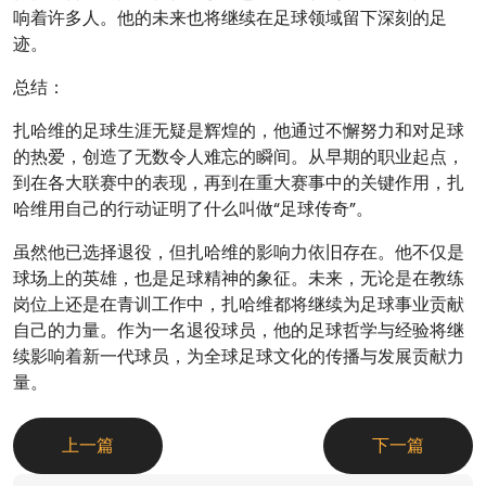
响着许多人。他的未来也将继续在足球领域留下深刻的足
迹。
总结：
扎哈维的足球生涯无疑是辉煌的，他通过不懈努力和对足球
的热爱，创造了无数令人难忘的瞬间。从早期的职业起点，
到在各大联赛中的表现，再到在重大赛事中的关键作用，扎
哈维用自己的行动证明了什么叫做“足球传奇”。
虽然他已选择退役，但扎哈维的影响力依旧存在。他不仅是
球场上的英雄，也是足球精神的象征。未来，无论是在教练
岗位上还是在青训工作中，扎哈维都将继续为足球事业贡献
自己的力量。作为一名退役球员，他的足球哲学与经验将继
续影响着新一代球员，为全球足球文化的传播与发展贡献力
量。
上一篇
下一篇