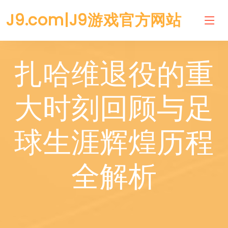
J9.com|J9游戏官方网站
扎哈维退役的重
大时刻回顾与足
球生涯辉煌历程
全解析