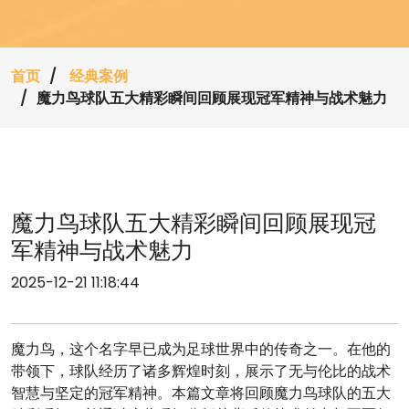
首页
经典案例
魔力鸟球队五大精彩瞬间回顾展现冠军精神与战术魅力
魔力鸟球队五大精彩瞬间回顾展现冠
军精神与战术魅力
2025-12-21 11:18:44
魔力鸟，这个名字早已成为足球世界中的传奇之一。在他的
带领下，球队经历了诸多辉煌时刻，展示了无与伦比的战术
智慧与坚定的冠军精神。本篇文章将回顾魔力鸟球队的五大