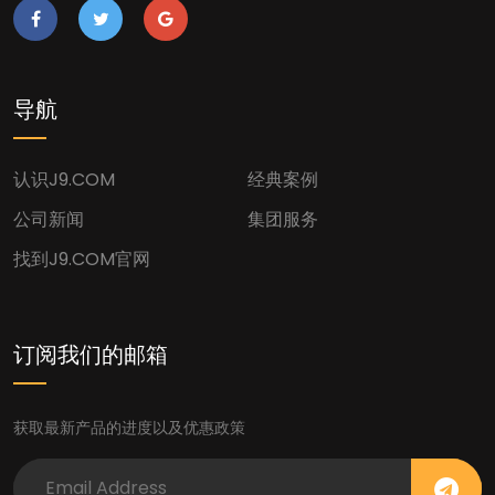
导航
认识J9.COM
经典案例
公司新闻
集团服务
找到J9.COM官网
订阅我们的邮箱
获取最新产品的进度以及优惠政策