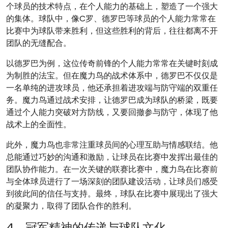
个球员的技术特点，在个人能力的基础上，塑造了一个强大
的集体。球队中，像C罗、德罗巴等球员的个人能力常常在
比赛中为球队带来胜利，但这些胜利的背后，往往都离不开
团队的无缝配合。
以德罗巴为例，这位传奇前锋的个人能力常常在关键时刻成
为制胜的法宝。但在魔力鸟的战术体系中，德罗巴不仅仅是
一名单纯的进攻球员，他还承担着进攻端与防守端的双重任
务。魔力鸟通过战术安排，让德罗巴成为球队的桥梁，既要
通过个人能力突破对方防线，又要回撤参与防守，体现了他
战术上的全面性。
此外，魔力鸟也非常注重球员间的心理互助与情感联结。他
总能通过巧妙的沟通和激励，让球员在比赛中发挥出最佳的
团队协作能力。在一次关键的联赛比赛中，魔力鸟在比赛前
与全体球员进行了一场深刻的团队建设活动，让球员们感受
到彼此间的信任与支持。最终，球队在比赛中展现出了强大
的凝聚力，取得了团队合作的胜利。
4、冠军精神的传递与球队文化