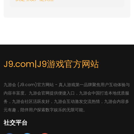
J9.com|J9游戏官方网站
九游会 (J9.com)官方网站 - 真人游戏第一品牌聚焦用户互动体验与
内容丰富度。九游会官网提供便捷入口，九游会中国打造本地优质服
务，九游会社区活跃友好，九游会互动激发交流热情，九游会内容多
元有趣，陪伴用户探索数字娱乐的无限可能。
社交平台