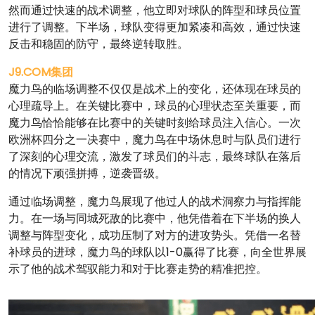
然而通过快速的战术调整，他立即对球队的阵型和球员位置
进行了调整。下半场，球队变得更加紧凑和高效，通过快速
反击和稳固的防守，最终逆转取胜。
J9.COM集团
魔力鸟的临场调整不仅仅是战术上的变化，还体现在球员的
心理疏导上。在关键比赛中，球员的心理状态至关重要，而
魔力鸟恰恰能够在比赛中的关键时刻给球员注入信心。一次
欧洲杯四分之一决赛中，魔力鸟在中场休息时与队员们进行
了深刻的心理交流，激发了球员们的斗志，最终球队在落后
的情况下顽强拼搏，逆袭晋级。
通过临场调整，魔力鸟展现了他过人的战术洞察力与指挥能
力。在一场与同城死敌的比赛中，他凭借着在下半场的换人
调整与阵型变化，成功压制了对方的进攻势头。凭借一名替
补球员的进球，魔力鸟的球队以1-0赢得了比赛，向全世界展
示了他的战术驾驭能力和对于比赛走势的精准把控。