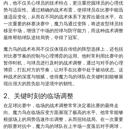
内，他不仅关心球员的技术特点，更注重挖掘球员的心理优
势与适应性。通过精确的战术布置，使得球员在比赛中能迅
速适应变化，从而在不同的战术体系下发挥出最佳水平。在
一次重要的杯赛决赛中，魔力鸟通过变阵，将进攻型球员转
移至中场，增强了中场的控球与防守能力，而这种战术调整
最终帮助球队逆转局势，夺得了冠军。
魔力鸟的战术布局不仅仅体现在传统的阵型选择上，还包括
对比赛节奏的控制与心理博弈的运用。他时常利用比赛中的
暂停时机，与球员进行及时的战术调整，通过与对手的心理
博弈，打乱对方的节奏，让对手在比赛中处于被动状态。这
种战术的深度与细腻，使得魔力鸟的球队在关键时刻能够展
现出强大的胜负欲与逆境中的韧性。
2、关键时刻的临场调整
在足球比赛中，临场的战术调整常常决定着比赛的最终走
向。魔力鸟在临场应变方面展现了极高的水平。他常常能够
根据场上的局势迅速作出调整，从而扭转战局。在一次重要
的联赛对抗中，魔力鸟的球队在上半场一度落后对手两球，