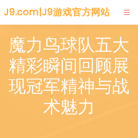
J9.com|J9游戏官方网站
魔力鸟球队五大
精彩瞬间回顾展
现冠军精神与战
术魅力