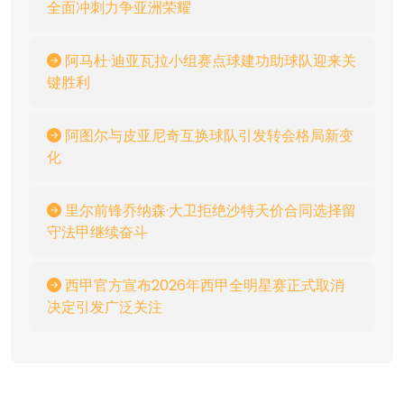
全面冲刺力争亚洲荣耀
阿马杜·迪亚瓦拉小组赛点球建功助球队迎来关
键胜利
阿图尔与皮亚尼奇互换球队引发转会格局新变
化
里尔前锋乔纳森·大卫拒绝沙特天价合同选择留
守法甲继续奋斗
西甲官方宣布2026年西甲全明星赛正式取消
决定引发广泛关注