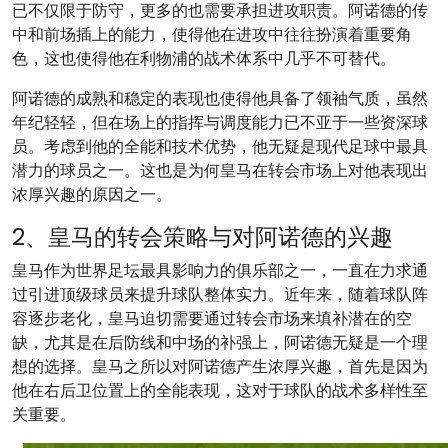
已不仅限于防守，更多的也需要承担进攻职责。阿诺德的传
中和前场插上的能力，使得他在进攻中往往扮演着重要角
色，这也使得他在利物浦的战术体系中几乎不可替代。
阿诺德的成熟和稳定的表现也使得他具备了领袖气质，虽然
年纪轻轻，但在场上的指挥与调度能力已不亚于一些资深球
员。考虑到他的全能和技术优势，他无疑是现代足球中最具
潜力的球员之一。这也是为何皇马在转会市场上对他表现出
浓厚兴趣的原因之一。
2、皇马的转会策略与对阿诺德的兴趣
皇马作为世界足坛最具影响力的俱乐部之一，一直在力求通
过引进顶级球员来提升球队整体实力。近年来，随着球队阵
容逐步老化，皇马迫切需要通过转会市场来填补潜在的空
缺，尤其是在后防线和中场的补强上，阿诺德无疑是一个理
想的选择。皇马之所以对阿诺德产生浓厚兴趣，首先是因为
他在右后卫位置上的全能表现，这对于球队的战术多样性至
关重要。