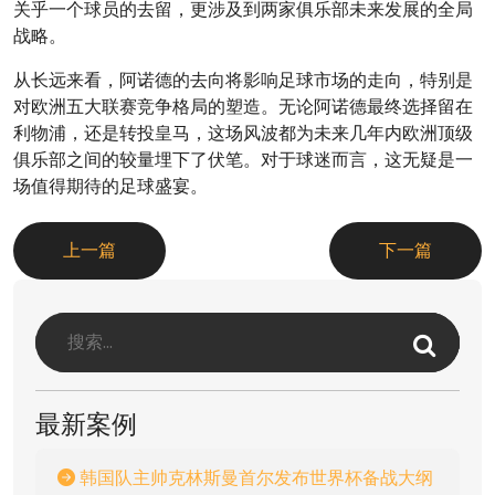
关乎一个球员的去留，更涉及到两家俱乐部未来发展的全局
战略。
从长远来看，阿诺德的去向将影响足球市场的走向，特别是
对欧洲五大联赛竞争格局的塑造。无论阿诺德最终选择留在
利物浦，还是转投皇马，这场风波都为未来几年内欧洲顶级
俱乐部之间的较量埋下了伏笔。对于球迷而言，这无疑是一
场值得期待的足球盛宴。
上一篇
下一篇
最新案例
韩国队主帅克林斯曼首尔发布世界杯备战大纲