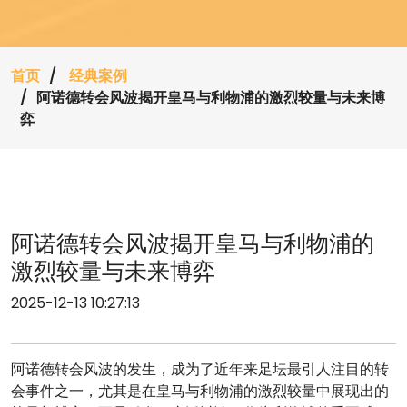
首页
经典案例
阿诺德转会风波揭开皇马与利物浦的激烈较量与未来博
弈
阿诺德转会风波揭开皇马与利物浦的
激烈较量与未来博弈
2025-12-13 10:27:13
阿诺德转会风波的发生，成为了近年来足坛最引人注目的转
会事件之一，尤其是在皇马与利物浦的激烈较量中展现出的