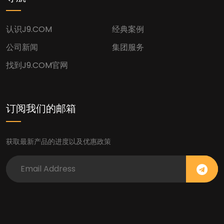
认识J9.COM
经典案例
公司新闻
集团服务
找到J9.COM官网
订阅我们的邮箱
获取最新产品的进度以及优惠政策