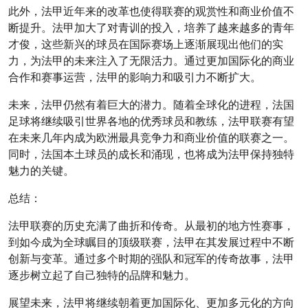
此外，法甲近年来的改革也使得联赛的观赏性和商业价值不
断提升。法甲加大了对青训的投入，培养了越来越多的青年
才俊，这些新兴的球员在国际赛场上逐渐展现出他们的实
力，为法甲的未来注入了无限活力。通过更加国际化的商业
合作和赛事运营，法甲的影响力和吸引力不断扩大。
未来，法甲仍然有着巨大的潜力。随着全球化的进程，法国
足球将继续吸引世界各地的优秀球员和教练，法甲联赛有望
在未来几年内成为欧洲最具竞争力和商业价值的联赛之一。
同时，法国本土球员的成长和涌现，也将成为法甲保持独特
魅力的关键。
总结：
法甲联赛的历史充满了曲折和传奇。从最初的地方性赛事，
到如今成为全球瞩目的顶级联赛，法甲在其发展过程中不断
创新与变革。通过多个时期的强队和冠军的传奇故事，法甲
逐步树立起了自己独特的品牌和魅力。
展望未来，法甲将继续朝着更加国际化、更加多元化的方向