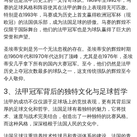
马赛也是法甲历史上的一支传奇球队。1989年至1992年，马
赛的足球风格和阵容使其在法甲的舞台上表现得无可匹敌。
特别是在1993年，马赛成为历史上首支赢得欧洲冠军杯（现
欧冠）的法国俱乐部，成为法国足球的骄傲。马赛的辉煌不
仅限于国际舞台，他们的法甲冠军也是为球队赢得了巨大的
荣誉和声望。
圣埃蒂安则是另一个无法忽视的存在。圣埃蒂安的辉煌时期
在1960年代和1970年代达到了顶峰，尤其是在1976年，圣埃
蒂安几乎拿下所有的国内大赛冠军。至今，他们仍然是法甲
历史上夺冠次数最多的球队之一，这支传统强队的辉煌至今
令人敬仰。
3、法甲冠军背后的独特文化与足球哲学
法甲的成功不仅仅源于足球场上的竞技表现，更有其背后深
厚的足球文化和哲学。法国足球有着独特的魅力，它将技
术、速度与战术完美结合，创造出了一种独特的比赛风格。
而这种风格，深深植根于法国人民的文化中。
法国足球注重培养技术性球员和青训体系的建设。法国的青