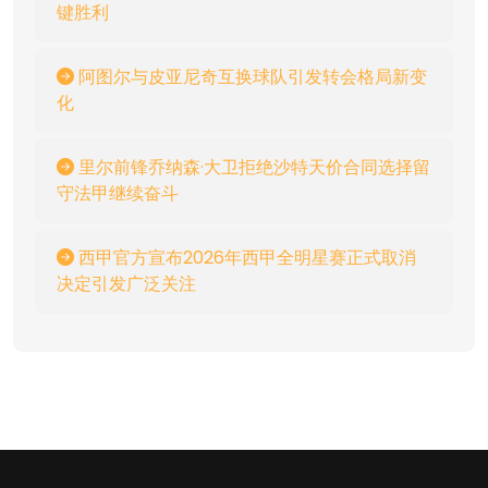
键胜利
阿图尔与皮亚尼奇互换球队引发转会格局新变
化
里尔前锋乔纳森·大卫拒绝沙特天价合同选择留
守法甲继续奋斗
西甲官方宣布2026年西甲全明星赛正式取消
决定引发广泛关注