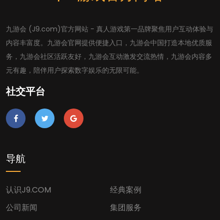
九游会 (J9.com)官方网站 - 真人游戏第一品牌聚焦用户互动体验与
内容丰富度。九游会官网提供便捷入口，九游会中国打造本地优质服
务，九游会社区活跃友好，九游会互动激发交流热情，九游会内容多
元有趣，陪伴用户探索数字娱乐的无限可能。
社交平台
导航
认识J9.COM
经典案例
公司新闻
集团服务