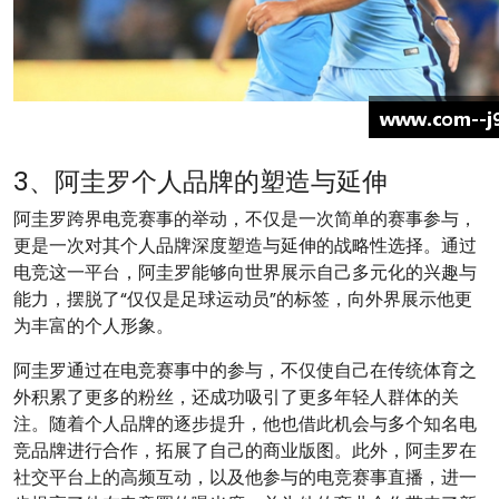
3、阿圭罗个人品牌的塑造与延伸
阿圭罗跨界电竞赛事的举动，不仅是一次简单的赛事参与，
更是一次对其个人品牌深度塑造与延伸的战略性选择。通过
电竞这一平台，阿圭罗能够向世界展示自己多元化的兴趣与
能力，摆脱了“仅仅是足球运动员”的标签，向外界展示他更
为丰富的个人形象。
阿圭罗通过在电竞赛事中的参与，不仅使自己在传统体育之
外积累了更多的粉丝，还成功吸引了更多年轻人群体的关
注。随着个人品牌的逐步提升，他也借此机会与多个知名电
竞品牌进行合作，拓展了自己的商业版图。此外，阿圭罗在
社交平台上的高频互动，以及他参与的电竞赛事直播，进一