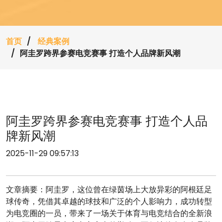
首页
经典案例
阿圭罗跨界参赛电竞赛事 打造个人品牌新风潮
阿圭罗跨界参赛电竞赛事 打造个人品
牌新风潮
2025-11-29 09:57:13
文章摘要：阿圭罗，这位曾在绿茵场上大放异彩的阿根廷足
球传奇，凭借其卓越的球技和广泛的个人影响力，成功转型
为电竞圈的一员，带来了一场关于体育与电竞结合的全新浪