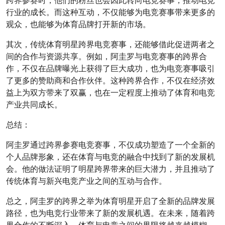
跨界参赛时，他们的粉丝也会因此转向电竞赛事，推动电竞
行业的成长。而这种互动，不仅能够为电竞赛事带来更多的
观众，也能够为体育品牌打开新的市场。
其次，传统体育明星跨界电竞赛事，还能够借此促进两者之
间的合作与资源共享。例如，阿圭罗与电竞赛事的跨界合
作，不仅在品牌曝光上获得了巨大成功，也为电竞赛事吸引
了更多的赞助商和合作伙伴。这种跨界合作，不仅在经济效
益上为双方带来了双赢，也在一定程度上推动了体育和电竞
产业共同成长。
总结：
阿圭罗通过跨界参赛电竞赛事，不仅成功塑造了一个全新的
个人品牌形象，还在体育与电竞的融合中找到了新的发展机
会。他的做法证明了明星跨界带来的巨大潜力，并且推动了
传统体育与新兴电竞产业之间的互动与合作。
总之，阿圭罗的跨界之举为体育明星开启了全新的品牌发展
路径，也为电竞行业带来了新的发展机遇。在未来，随着跨