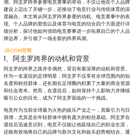
潮。阿圭罗跨界参赛电竞赛事的举动，不仅让他在个人品牌
建设上迈出了关键一步，还推动了电竞行业与传统体育的深
度融合。本文将从阿圭罗跨界参赛的动机、电竞赛事中的表
现、个人品牌的塑造以及体育与电竞的结合四个方面进行详
细分析，探讨他如何借助电竞赛事进一步拓展自己的个人品
牌边界，并引领了一场全新的跨界风潮。
J9.COM官网
1、阿圭罗跨界的动机和背景
阿圭罗的跨界之路并非偶然，背后有着深厚的动机和背景。
作为一名退役的足球明星，阿圭罗不仅享有全球范围内的知
名度和粉丝群体，还长期在足球圈内积累了大量的商业资源
和社会资本。然而，在退役后，如何保持个人影响力并继续
吸引公众的目光，成为了阿圭罗面临的一个挑战。
电竞作为当前全球最为火热的娱乐产业之一，其吸引力与日
俱增，尤其是在年轻群体中拥有庞大的粉丝基础。阿圭罗在
退役后迅速意识到，电竞不仅能让他延续自己的职业生涯，
还能有效地将自己的品牌与新兴文化和娱乐趋势相结合。通