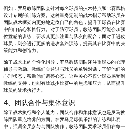
例如，罗马教练团队会针对每名球员的技术特点和比赛风格
设计专属的训练方案。这种量身定制的战术指导帮助球员在
团队战术框架内更好地定位自己的角色，提升了球员在比赛
中的自信心和执行力。对于防守球员，教练团队可能会加强
位置感的训练，要求其更加注重与队友的配合；而对于进攻
球员，则会进行更多的进攻套路演练，提高其在比赛中的决
策能力和创造力。
除了战术上的个性化指导，罗马教练团队还注重球员的心理
辅导与激励。教练们会通过与球员的单独对话，了解他们的
心理状态，帮助他们调整心态。这种关心不仅让球员感受到
教练的支持，也能有效减少比赛中的焦虑和压力，从而提升
球员的战术执行力。
4、团队合作与集体意识
除了战术执行和个人能力，团队合作和集体意识也是罗马教
练团队重点培养的方面。在罗马足球俱乐部的训练和比赛
中，强调全员参与与团队协作，教练团队要求球员们在每一