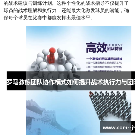
的战术建议与训练计划。这种个性化的战术指导不仅提升了
球员的战术理解和执行力，还能最大化激发球员的潜能，确
保每个球员在比赛中都能发挥出最佳水平。