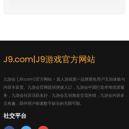
J9.com|J9游戏官方网站
九游会 (J9.com)官方网站 - 真人游戏第一品牌聚焦用户互动体验与
内容丰富度。九游会官网提供便捷入口，九游会中国打造本地优质服
务，九游会社区活跃友好，九游会互动激发交流热情，九游会内容多
元有趣，陪伴用户探索数字娱乐的无限可能。
社交平台