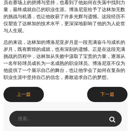
员在赛场上的拼搏与坚持，也看到了他如何在失落中找到力
量，最终成就自己的职业生涯。博洛尼亚给予了达林加无数
的挑战与机遇，也让他收获了许多光辉与遗憾。这段经历不
仅塑造了达林加的技术水平，更深深地影响了他的为人处世
与人生观。
总的来说，达林加的博洛尼亚岁月是一段充满奋斗与成长的
岁月，既有辉煌的成就，也有深刻的遗憾。正是在这段充满
挑战的历程中，达林加从失败中汲取了宝贵的力量，逐渐从
一名年轻球员成长为一名成熟的职业球员。博洛尼亚不仅为
他提供了一个展示自己的舞台，也让他学会了如何在复杂的
职业生涯中坚持自己的信念，勇敢追求自己的梦想。
上一篇
下一篇