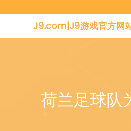
J9.com|J9游戏官方网
荷兰足球队