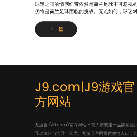
球迷之间的情感纽带依然是荷兰足球不可忽视
仍将是荷兰足球面临的挑战。无论如何，球迷
上一篇
J9.com|J9游戏官
方网站
九游会 (J9.com)官方网站 - 真人游戏第一品牌聚焦
互动体验与内容丰富度。九游会官网提供便捷入口，