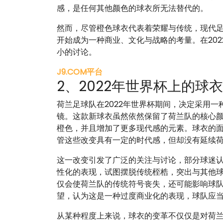
感，是任何其他颜色的球衣所无法替代的。
然而，尽管橙色球衣代表着荣耀与传统，现代
开始成为一种商业、文化与战略的考量。在20
小的讨论。
J9.COM平台
2、2022年世界杯上的球
荷兰足球队在2022年世界杯期间，决定采用
镜。这款新球衣虽然依然保留了荷兰队的核心
橙色，并且增加了更多现代感的元素。球衣的
管这些改变具有一定的时代感，但却没有延续
这一改变引发了广泛的关注与讨论，部分球迷
性化的表现，试图摆脱传统桎梏，突出与其他
仅会使荷兰队的传统符号丧失，还可能影响球
望，认为这是一种过度商业化的表现，球队应
从某种程度上来说，球衣的变革不仅仅是对荷