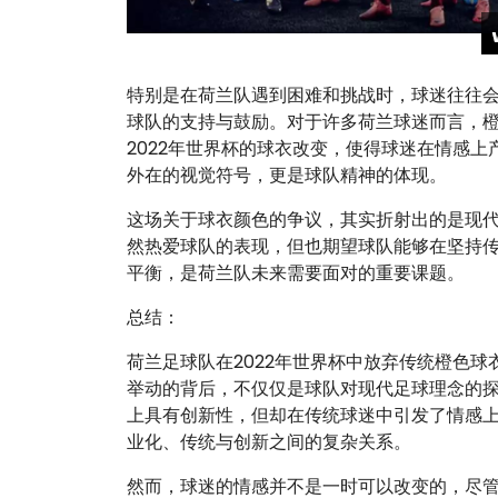
特别是在荷兰队遇到困难和挑战时，球迷往往
球队的支持与鼓励。对于许多荷兰球迷而言，橙
2022年世界杯的球衣改变，使得球迷在情感
外在的视觉符号，更是球队精神的体现。
这场关于球衣颜色的争议，其实折射出的是现
然热爱球队的表现，但也期望球队能够在坚持
平衡，是荷兰队未来需要面对的重要课题。
总结：
荷兰足球队在2022年世界杯中放弃传统橙色
举动的背后，不仅仅是球队对现代足球理念的
上具有创新性，但却在传统球迷中引发了情感
业化、传统与创新之间的复杂关系。
然而，球迷的情感并不是一时可以改变的，尽