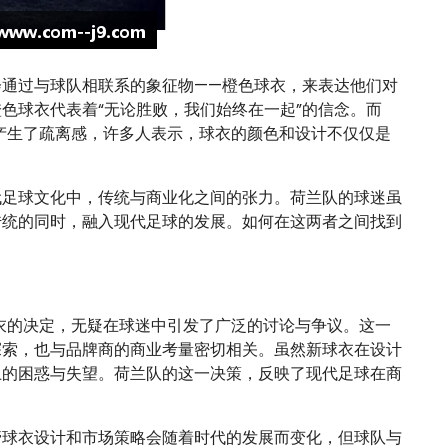
会通过与球队相联系的象征物——橙色球衣，来表达他们对
色球衣代表着“无论胜败，我们始终在一起”的信念。而
上产生了疏离感，许多人表示，球衣的颜色和设计不仅仅是
代足球文化中，传统与商业化之间的张力。荷兰队的球迷虽
传统的同时，融入现代足球的发展。如何在这两者之间找到
球衣的决定，无疑在球迷中引发了广泛的讨论与争议。这一
探索，也与品牌商的商业考量密切相关。虽然新球衣在设计
上的困惑与失望。荷兰队的这一决策，反映了现代足球在商
管球衣设计和市场策略会随着时代的发展而变化，但球队与