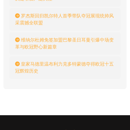
罗杰斯回归凯尔特人首季带队夺冠展现统帅风
采震撼全联盟
维纳尔杜姆免签加盟巴黎圣日耳曼引爆中场变
革与欧冠野心新篇章
皇家马德里温布利力克多特蒙德夺得欧冠十五
冠辉煌历史