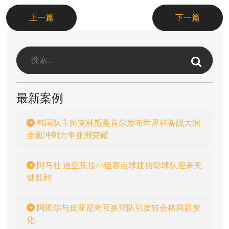
上一篇
下一篇
最新案例
韩国队主帅克林斯曼首尔发布世界杯备战大纲
全面冲刺力争亚洲荣耀
阿马杜·迪亚瓦拉小组赛点球建功助球队迎来关
键胜利
阿图尔与皮亚尼奇互换球队引发转会格局新变
化