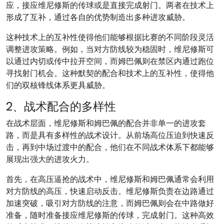
应，接应维尼修斯的传球或是直接完成射门。两者在技术上
形成了互补，通过各自的优势制造出多种进攻威胁。
这种技术上的互补性使得他们能够根据比赛的不同阶段灵活
调整进攻策略。例如，当对方防线较为稳固时，维尼修斯可
以通过内切或传中拉开空间，而姆巴佩则在禁区内通过跑位
寻找射门机会。这种默契的配合和技术上的互补性，使得他
们的双核锋线体系更具威胁。
2、战术配合的多样性
在战术层面，维尼修斯和姆巴佩的配合并非单一的进攻套
路，而是具有多样性的战术设计。从前场高位压迫到快速反
击，再到中场过渡中的配合，他们在不同战术体系下都能够
展现出强大的进攻火力。
首先，在高压逼抢的战术中，维尼修斯和姆巴佩通常会利用
对方防线的高压，快速启动反击。维尼修斯负责在边路通过
加速突破，吸引对方防线的注意，而姆巴佩则会在中路做好
准备，随时准备接应维尼修斯的传球，完成射门。这种高效