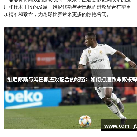
用和技术手段的发展，维尼修斯与姆巴佩的进攻配合有望更
加精准和致命，为足球比赛带来更多的惊艳瞬间。