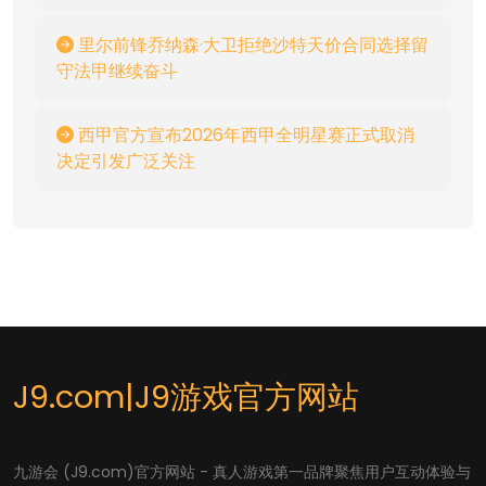
里尔前锋乔纳森·大卫拒绝沙特天价合同选择留
守法甲继续奋斗
西甲官方宣布2026年西甲全明星赛正式取消
决定引发广泛关注
J9.com|J9游戏官方网站
九游会 (J9.com)官方网站 - 真人游戏第一品牌聚焦用户互动体验与