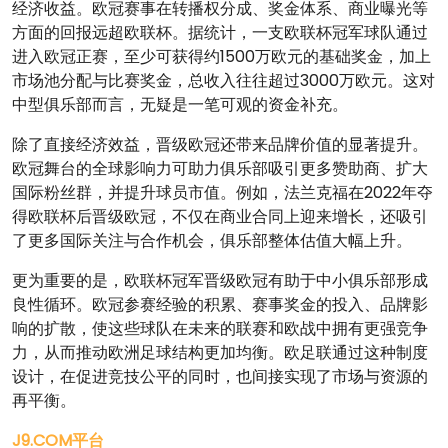
经济收益。欧冠赛事在转播权分成、奖金体系、商业曝光等
方面的回报远超欧联杯。据统计，一支欧联杯冠军球队通过
进入欧冠正赛，至少可获得约1500万欧元的基础奖金，加上
市场池分配与比赛奖金，总收入往往超过3000万欧元。这对
中型俱乐部而言，无疑是一笔可观的资金补充。
除了直接经济效益，晋级欧冠还带来品牌价值的显著提升。
欧冠舞台的全球影响力可助力俱乐部吸引更多赞助商、扩大
国际粉丝群，并提升球员市值。例如，法兰克福在2022年夺
得欧联杯后晋级欧冠，不仅在商业合同上迎来增长，还吸引
了更多国际关注与合作机会，俱乐部整体估值大幅上升。
更为重要的是，欧联杯冠军晋级欧冠有助于中小俱乐部形成
良性循环。欧冠参赛经验的积累、赛事奖金的投入、品牌影
响的扩散，使这些球队在未来的联赛和欧战中拥有更强竞争
力，从而推动欧洲足球结构更加均衡。欧足联通过这种制度
设计，在促进竞技公平的同时，也间接实现了市场与资源的
再平衡。
J9.COM平台