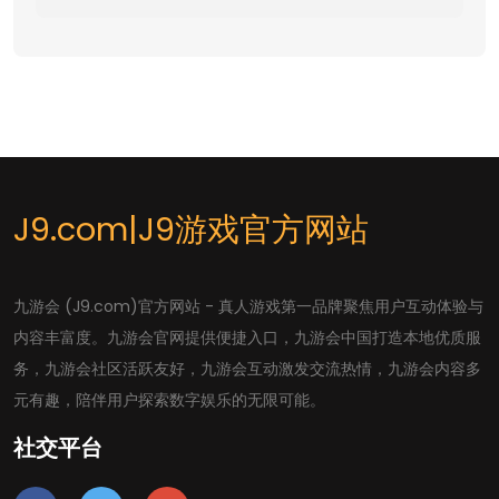
J9.com|J9游戏官方网站
九游会 (J9.com)官方网站 - 真人游戏第一品牌聚焦用户互动体验与
内容丰富度。九游会官网提供便捷入口，九游会中国打造本地优质服
务，九游会社区活跃友好，九游会互动激发交流热情，九游会内容多
元有趣，陪伴用户探索数字娱乐的无限可能。
社交平台