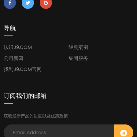
导航
认识J9.COM
经典案例
公司新闻
集团服务
找到J9.COM官网
订阅我们的邮箱
获取最新产品的进度以及优惠政策