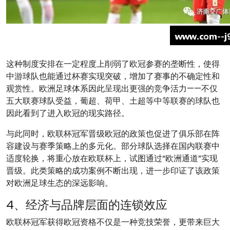
这种制度安排在一定程度上削弱了欧冠参赛的垄断性，使得
中游球队也能通过杯赛实现突破，增加了赛事的不确定性和
观赏性。欧洲足球体系因此呈现出更强的竞争活力——不仅
五大联赛球队受益，葡超、荷甲、土超等中等联赛的球队也
因此看到了进入欧冠的现实路径。
与此同时，欧联杯冠军晋级欧冠的政策也促进了俱乐部在阵
容建设与赛季策略上的多元化。部分球队选择在国内联赛中
适度轮换，将重心放在欧联杯上，试图通过“欧洲通道”实现
晋级。此类策略的成功案例不断出现，进一步印证了该政策
对欧洲足球生态的深远影响。
4、经济与品牌层面的连锁效应
欧联杯冠军获得欧冠资格不仅是一种竞技荣誉，更带来巨大