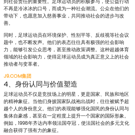
到社会责任的重要性。足球运动员的积极参与，使公益行动
不再是冷冰冰的口号，而成为一种社会潮流。公众在他们的
带动下，也愿意加入慈善事业，共同推动社会的进步与改
善。
同时，足球运动员在环境保护、性别平等、反歧视等社会议
题中，也不断发声。他们的表态往往具有极强的社会影响
力，能够引发公众思考，甚至推动政策调整。这种超越体育
领域的社会影响力，使得足球运动员成为真正意义上的社会
推动者与变革者。
J9.COM集团
4、身份认同与价值塑造
足球运动员不仅是竞技场上的明星，更是国家、民族和地区
的精神象征。当他们身披国家队战袍出战时，往往被赋予超
越个人的身份意义。他们的表现能够强化国民的身份认同与
集体自豪感，甚至在一定程度上提升一个国家的国际形象。
例如，1998年齐达内率领法国夺冠，使法国社会的多元文化
融合获得了强有力的象征。