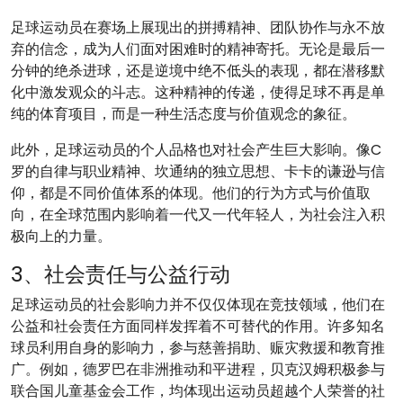
足球运动员在赛场上展现出的拼搏精神、团队协作与永不放
弃的信念，成为人们面对困难时的精神寄托。无论是最后一
分钟的绝杀进球，还是逆境中绝不低头的表现，都在潜移默
化中激发观众的斗志。这种精神的传递，使得足球不再是单
纯的体育项目，而是一种生活态度与价值观念的象征。
此外，足球运动员的个人品格也对社会产生巨大影响。像C
罗的自律与职业精神、坎通纳的独立思想、卡卡的谦逊与信
仰，都是不同价值体系的体现。他们的行为方式与价值取
向，在全球范围内影响着一代又一代年轻人，为社会注入积
极向上的力量。
3、社会责任与公益行动
足球运动员的社会影响力并不仅仅体现在竞技领域，他们在
公益和社会责任方面同样发挥着不可替代的作用。许多知名
球员利用自身的影响力，参与慈善捐助、赈灾救援和教育推
广。例如，德罗巴在非洲推动和平进程，贝克汉姆积极参与
联合国儿童基金会工作，均体现出运动员超越个人荣誉的社