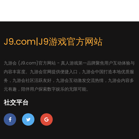
J9.com|J9游戏官方网站
九游会 (J9.com)官方网站 - 真人游戏第一品牌聚焦用户互动体验与
内容丰富度。九游会官网提供便捷入口，九游会中国打造本地优质服
务，九游会社区活跃友好，九游会互动激发交流热情，九游会内容多
元有趣，陪伴用户探索数字娱乐的无限可能。
社交平台