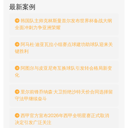
最新案例
韩国队主帅克林斯曼首尔发布世界杯备战大纲
全面冲刺力争亚洲荣耀
阿马杜·迪亚瓦拉小组赛点球建功助球队迎来关
键胜利
阿图尔与皮亚尼奇互换球队引发转会格局新变
化
里尔前锋乔纳森·大卫拒绝沙特天价合同选择留
守法甲继续奋斗
西甲官方宣布2026年西甲全明星赛正式取消
决定引发广泛关注