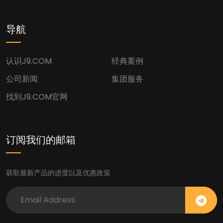
导航
认识J9.COM
经典案例
公司新闻
集团服务
找到J9.COM官网
订阅我们的邮箱
获取最新产品的进度以及优惠政策