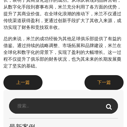
长，表明了其商业化运作的成功。从球队表现到品牌营销，
从数字化手段到赛事布局，米兰充分利用了各方面的优势，
提升了其商业价值。在全球化浪潮的推动下，米兰不仅通过
传统渠道获得盈利，更通过创新手段扩大了其收入来源，成
功实现了财务和竞技双丰收。
总的来说，米兰的成功经验为其他足球俱乐部提供了有益的
借鉴。通过持续的战略调整、市场拓展和品牌建设，米兰在
全球化和数字化的背景下，实现了盈利的大幅增长。这一过
程不仅提升了俱乐部的财务状况，也为其未来的长期发展奠
定了坚实的基础。
上一篇
下一篇
最新案例