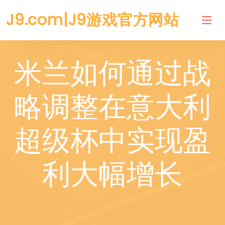
J9.com|J9游戏官方网站
米兰如何通过战
略调整在意大利
超级杯中实现盈
利大幅增长