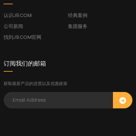
认识J9.COM
经典案例
公司新闻
集团服务
找到J9.COM官网
订阅我们的邮箱
获取最新产品的进度以及优惠政策