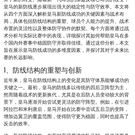
皇马的新防线逐步展现出强大的稳定性与防守效率。本文将
从四个方面深入解析皇马新防线成功的关键因素与战术布
局，具体包括防线结构的重塑、球员个人能力的提升、战术
布置的灵活性以及整体防守协作的默契。每个方面将通过战
术分析与实际比赛中的表现，详细探讨其如何帮助皇马在多
个国内外赛事中稳固防守并取得佳绩。通过这些分析，本文
旨在展示皇马防线成功的多维度因素，并探讨其对于未来比
赛的长远影响。
1、防线结构的重塑与创新
近年来，皇马在防线结构上的变化是其防守体系能够成功的
关键之一。最初，皇马的防线多以传统的四后卫阵型为主，
然而随着战术的更新换代，尤其是在后防人员变动较大的背
景下，皇马逐渐开始尝试更灵活的防守阵型。例如，在引进
阿拉巴和米利唐后，皇马开始在比赛中尝试五后卫的变阵，
增加边翼卫的覆盖范围，使得防守更为稳固，同时也提高了
反击的效率。