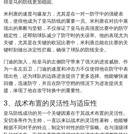
得皇马的防线更加稳固。
米利唐的速度与爆发力，尤其是在一对一防守中的强硬表
现，使得他成为了皇马防线的重要一员。米利唐在对抗中展
现出的果断与坚韧，不仅保证了皇马在高强度比赛中的防守
稳定性，还帮助球队减少了防守时的失误率。他的表现尤为
关键，尤其是在关键的欧冠比赛中，米利唐总能在比赛的关
键时刻做出决定性拦截，确保了球队的防线安全。
门迪的加入，给皇马的左侧防守带来了强大的进攻威胁。作
为一名左后卫，门迪的速度和冲击力不仅使得他在防守中表
现出色，还为球队的边路进攻提供了更多选择。他能够快速
回撤，迅速防守，并且在防守空档的情况下为进攻提供支
援，体现了他在攻守转换中的重要性。
3、战术布置的灵活性与适应性
皇马防线成功的另一个关键因素在于其战术布置的灵活性。
安切洛蒂作为主帅，一直以来以战术的灵活性著称，他能够
根据不同对手的特点，制定针对性的防守策略。在与顶级球