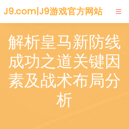
J9.com|J9游戏官方网站
解析皇马新防线
成功之道关键因
素及战术布局分
析