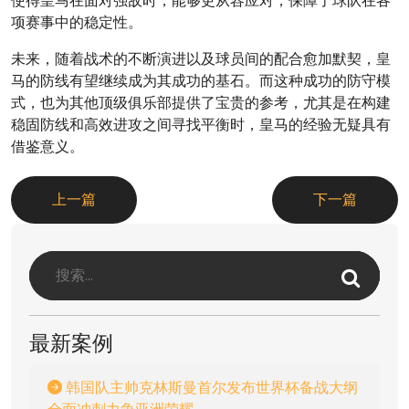
使得皇马在面对强敌时，能够更从容应对，保障了球队在各
项赛事中的稳定性。
未来，随着战术的不断演进以及球员间的配合愈加默契，皇
马的防线有望继续成为其成功的基石。而这种成功的防守模
式，也为其他顶级俱乐部提供了宝贵的参考，尤其是在构建
稳固防线和高效进攻之间寻找平衡时，皇马的经验无疑具有
借鉴意义。
上一篇
下一篇
最新案例
韩国队主帅克林斯曼首尔发布世界杯备战大纲