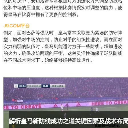
队的对决中，安切洛蒂常常根据对方的进攻方式调整防线站
位和中场的压迫度，这种根据比赛情况实时调整的能力，使
得皇马在比赛中拥有了更多的控制权。
J9.COM平台
例如，面对巴萨等强队时，皇马常常采取更为紧凑的防守阵
型，加强对中场的控制，防止对手的组织性进攻。而在面对
实力稍弱的队伍时，皇马则能适时放开一些防线，增加进攻
的火力，确保攻防两端的平衡。这种灵活性确保了球队防线
在不同战术需求下，始终能够维持高效运作。