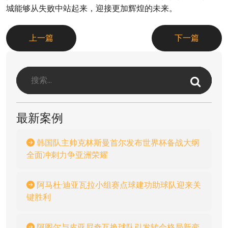
城能够从失败中站起来，迎接更加辉煌的未来。
上一篇
下一篇
最新案例
韩国队主帅克林斯曼首尔发布世界杯备战大纲
全面冲刺力争亚洲荣耀
阿马杜·迪亚瓦拉小组赛点球建功助球队迎来关
键胜利
阿图尔与皮亚尼奇互换球队引发转会格局新变