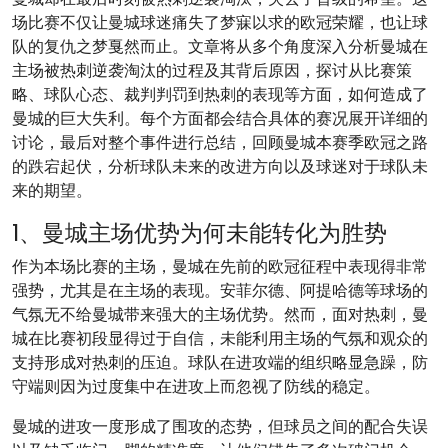
场比赛不仅让曼城球迷痛失了梦寐以求的欧冠荣耀，也让球
队的复仇之梦戛然而止。文章将从多个角度深入分析曼城在
主场被热刺逆袭淘汰的过程及其背后原因，探讨从比赛策
略、球队心态、裁判判罚到热刺的表现等方面，如何造成了
曼城的巨大失利。每个方面都会结合具体的赛况展开详细的
讨论，最后对整个事件进行总结，回顾曼城本赛季欧冠之路
的跌宕起伏，分析球队未来的改进方向以及球迷对于球队未
来的期望。
1、曼城主场优势为何未能转化为胜势
作为本场比赛的主场，曼城在先前的欧冠征程中表现得非常
强势，尤其是在主场的表现。安菲尔德、阿提哈德等球场的
气氛无不给曼城带来强大的主场优势。然而，面对热刺，曼
城在比赛初段显得过于自信，未能利用主场的气氛和观众的
支持形成对热刺的压迫。球队在进攻端的组织略显急躁，防
守端则因为过度集中在进攻上而忽视了防线的稳定。
曼城的进攻一度形成了围攻的态势，但球员之间的配合失误