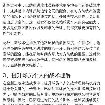
训练过程中，巴萨的进攻球员被要求更多地参与到突破战术
中，尤其是中场球员与边锋之间的配合。在对方防线布置密
集的情况下，巴萨球员通过内切、外摆等技术动作，灵活创
造出进攻空间。这一过程不仅仅依赖球员个人的突破能力，
更多是依靠团队协作以及精准的传球，使得突破更加有目的
性与针对性。
此外，新战术也加强了边路球员的前插深度。在训练中，边
路球员的突破被视为进攻的核心一环，特别是结合短传与直
塞球的配合，能在最短时间内形成对方防线的重压。这种快
速突破和突破后的高效传球，使巴萨的进攻套路更加多样
化，威胁性也大幅提升。
3、提升球员个人的战术理解
在全新进攻渗透战术中，提升球员个人的战术理解与执行力
是十分关键的。传统上，巴萨注重球员的技术训练与控球能
力，但随着战术的日新月异，单纯依赖技术的球队很容易受
到限制。因此，巴萨通过专门的战术训练，使球员能够更好