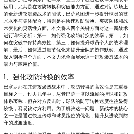
运用，尤其是在攻防转换和突破能力方面。通过对训练场上
的全新进攻渗透战术的测试，巴萨意图进一步提升球员的技
术水平与集体配合，特别是在快速攻防转换、突破防线和战
术变化的灵活性方面。本文将从四个关键方面对这一新战术
进行详细分析：第一，如何强化攻防转换的效率，第二，如
何在突破中保持高效性，第三，如何提升球员个人的战术理
解，最后，如何通过细节优化来提升全队的协作默契。通过
深入剖析每个方面，本文力求全面展示这一进攻渗透战术的
潜力与应用价值。
1、强化攻防转换的效率
巴塞罗那在其进攻渗透战术中，攻防转换的高效性是其重要
目标之一。过去几年中，尽管巴萨一度以流畅的控球和进攻
体系著称，但在对方反击时，球队的防守转换速度往往显得
较慢，容易被对方利用。为了解决这一问题，新战术的核心
之一便是通过快速传球和球员跑位的优化，提升从进攻到防
守的过渡速度。