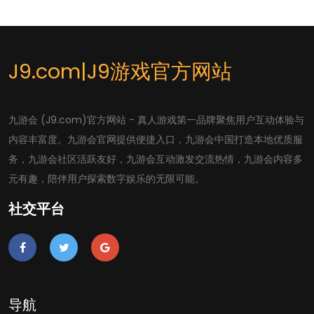
J9.com|J9游戏官方网站
九游会 (J9.com)官方网站 - 真人游戏第一品牌聚焦用户互动体验与
内容丰富度。九游会官网提供便捷入口，九游会中国打造本地优质服
务，九游会社区活跃友好，九游会互动激发交流热情，九游会内容多
元有趣，陪伴用户探索数字娱乐的无限可能。
社交平台
导航