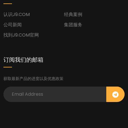
认识J9.COM
经典案例
公司新闻
集团服务
找到J9.COM官网
订阅我们的邮箱
获取最新产品的进度以及优惠政策