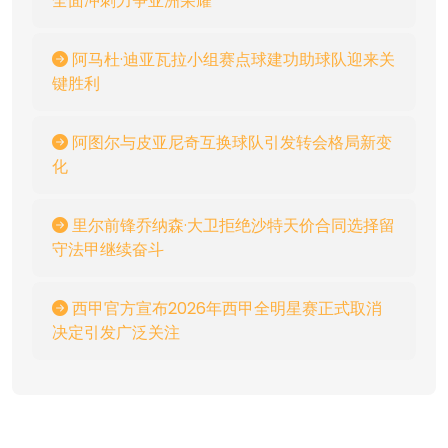
全面冲刺力争亚洲荣耀
阿马杜·迪亚瓦拉小组赛点球建功助球队迎来关
键胜利
阿图尔与皮亚尼奇互换球队引发转会格局新变
化
里尔前锋乔纳森·大卫拒绝沙特天价合同选择留
守法甲继续奋斗
西甲官方宣布2026年西甲全明星赛正式取消
决定引发广泛关注