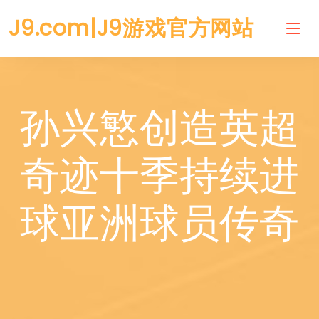
J9.com|J9游戏官方网站
孙兴慜创造英超
奇迹十季持续进
球亚洲球员传奇