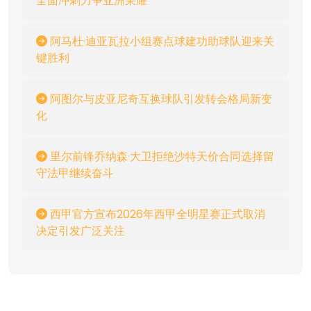
全面冲刺力争亚洲荣耀
阿马杜·迪亚瓦拉小组赛点球建功助球队迎来关
键胜利
阿图尔与皮亚尼奇互换球队引发转会格局新变
化
里尔前锋乔纳森·大卫拒绝沙特天价合同选择留
守法甲继续奋斗
西甲官方宣布2026年西甲全明星赛正式取消
决定引发广泛关注