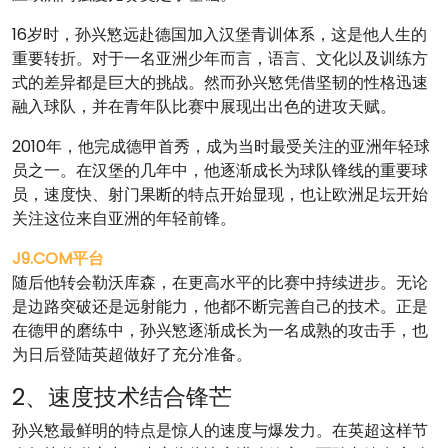
16岁时，孙兴慜远赴德国加入汉堡青训体系，这是他人生的
重要转折。对于一名亚洲少年而言，语言、文化以及训练方
式的差异都是巨大的挑战。然而孙兴慜凭借坚韧的性格迅速
融入球队，并在青年队比赛中展现出出色的进攻天赋。
2010年，他完成德甲首秀，成为当时最受关注的亚洲年轻球
员之一。在汉堡的几年中，他逐渐成长为球队锋线的重要球
员，速度快、射门果断的特点开始显现，也让欧洲足坛开始
关注这位来自亚洲的年轻前锋。
J9.COM平台
随后他转会勒沃库森，在更高水平的比赛中持续进步。无论
是边路突破还是远射能力，他都不断完善自己的技术。正是
在德甲的磨练中，孙兴慜逐渐成长为一名成熟的攻击手，也
为日后登陆英超做好了充分准备。
2、速度技术结合锋芒
孙兴慜最鲜明的特点是惊人的速度与爆发力。在英超这样节