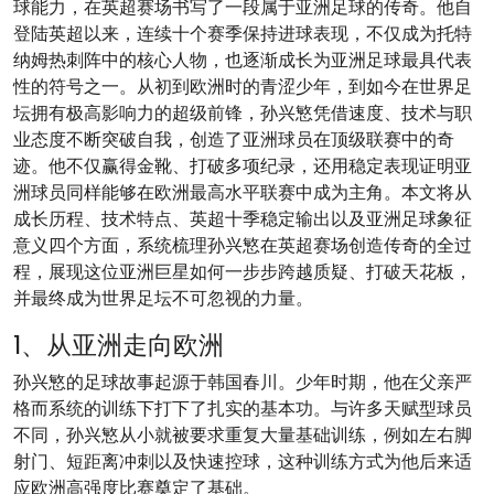
球能力，在英超赛场书写了一段属于亚洲足球的传奇。他自
登陆英超以来，连续十个赛季保持进球表现，不仅成为托特
纳姆热刺阵中的核心人物，也逐渐成长为亚洲足球最具代表
性的符号之一。从初到欧洲时的青涩少年，到如今在世界足
坛拥有极高影响力的超级前锋，孙兴慜凭借速度、技术与职
业态度不断突破自我，创造了亚洲球员在顶级联赛中的奇
迹。他不仅赢得金靴、打破多项纪录，还用稳定表现证明亚
洲球员同样能够在欧洲最高水平联赛中成为主角。本文将从
成长历程、技术特点、英超十季稳定输出以及亚洲足球象征
意义四个方面，系统梳理孙兴慜在英超赛场创造传奇的全过
程，展现这位亚洲巨星如何一步步跨越质疑、打破天花板，
并最终成为世界足坛不可忽视的力量。
1、从亚洲走向欧洲
孙兴慜的足球故事起源于韩国春川。少年时期，他在父亲严
格而系统的训练下打下了扎实的基本功。与许多天赋型球员
不同，孙兴慜从小就被要求重复大量基础训练，例如左右脚
射门、短距离冲刺以及快速控球，这种训练方式为他后来适
应欧洲高强度比赛奠定了基础。