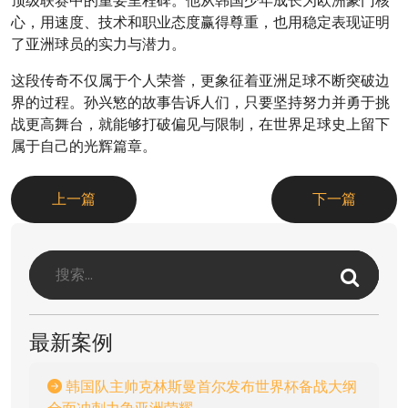
顶级联赛中的重要里程碑。他从韩国少年成长为欧洲豪门核
心，用速度、技术和职业态度赢得尊重，也用稳定表现证明
了亚洲球员的实力与潜力。
这段传奇不仅属于个人荣誉，更象征着亚洲足球不断突破边
界的过程。孙兴慜的故事告诉人们，只要坚持努力并勇于挑
战更高舞台，就能够打破偏见与限制，在世界足球史上留下
属于自己的光辉篇章。
上一篇
下一篇
最新案例
韩国队主帅克林斯曼首尔发布世界杯备战大纲