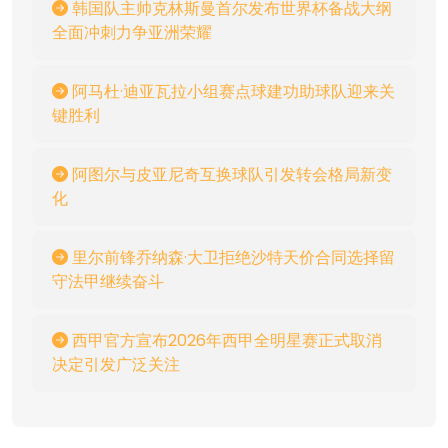
韩国队主帅克林斯曼首尔发布世界杯备战大纲
全面冲刺力争亚洲荣耀
阿马杜·迪亚瓦拉小组赛点球建功助球队迎来关
键胜利
阿图尔与皮亚尼奇互换球队引发转会格局新变
化
里尔前锋乔纳森·大卫拒绝沙特天价合同选择留
守法甲继续奋斗
西甲官方宣布2026年西甲全明星赛正式取消
决定引发广泛关注