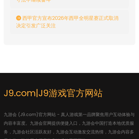
西甲官方宣布2026年西甲全明星赛正式取消
决定引发广泛关注
J9.com|J9游戏官方网站
九游会 (J9.com)官方网站 - 真人游戏第一品牌聚焦用户互动体验与
内容丰富度。九游会官网提供便捷入口，九游会中国打造本地优质服
务，九游会社区活跃友好，九游会互动激发交流热情，九游会内容多