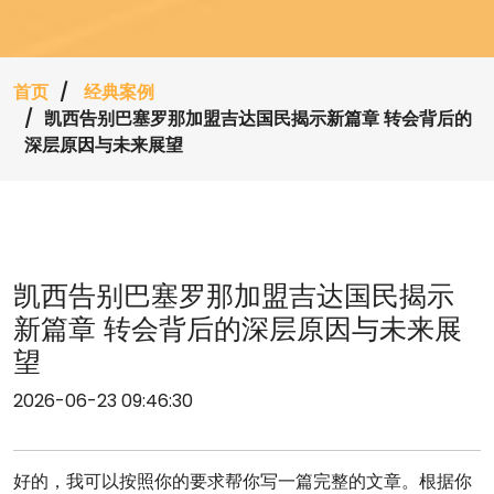
首页
经典案例
凯西告别巴塞罗那加盟吉达国民揭示新篇章 转会背后的
深层原因与未来展望
凯西告别巴塞罗那加盟吉达国民揭示
新篇章 转会背后的深层原因与未来展
望
2026-06-23 09:46:30
好的，我可以按照你的要求帮你写一篇完整的文章。根据你