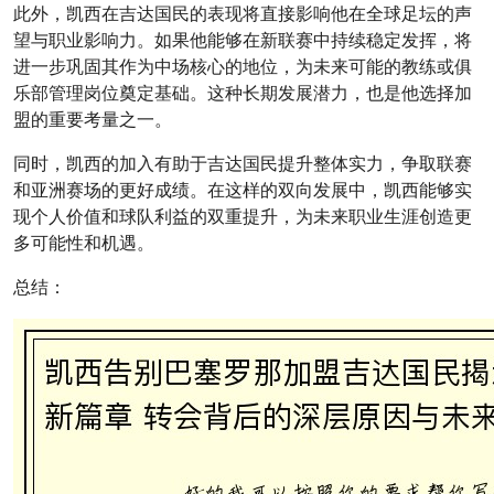
此外，凯西在吉达国民的表现将直接影响他在全球足坛的声
望与职业影响力。如果他能够在新联赛中持续稳定发挥，将
进一步巩固其作为中场核心的地位，为未来可能的教练或俱
乐部管理岗位奠定基础。这种长期发展潜力，也是他选择加
盟的重要考量之一。
同时，凯西的加入有助于吉达国民提升整体实力，争取联赛
和亚洲赛场的更好成绩。在这样的双向发展中，凯西能够实
现个人价值和球队利益的双重提升，为未来职业生涯创造更
多可能性和机遇。
总结：