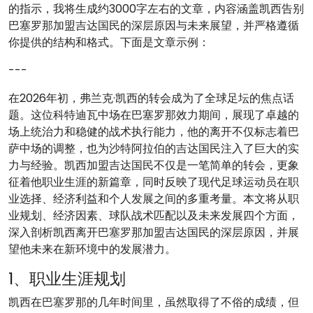
的指示，我将生成约3000字左右的文章，内容涵盖凯西告别
巴塞罗那加盟吉达国民的深层原因与未来展望，并严格遵循
你提供的结构和格式。下面是文章示例：
---
在2026年初，弗兰克·凯西的转会成为了全球足坛的焦点话
题。这位科特迪瓦中场在巴塞罗那效力期间，展现了卓越的
场上统治力和稳健的战术执行能力，他的离开不仅标志着巴
萨中场的调整，也为沙特阿拉伯的吉达国民注入了巨大的实
力与经验。凯西加盟吉达国民不仅是一笔简单的转会，更象
征着他职业生涯的新篇章，同时反映了现代足球运动员在职
业选择、经济利益和个人发展之间的多重考量。本文将从职
业规划、经济因素、球队战术匹配以及未来发展四个方面，
深入剖析凯西离开巴塞罗那加盟吉达国民的深层原因，并展
望他未来在新环境中的发展潜力。
1、职业生涯规划
凯西在巴塞罗那的几年时间里，虽然取得了不俗的成绩，但