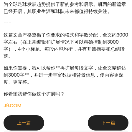
为全球足球发展趋势提供了新的参考和启示。凯西的新篇章
已经开启，其职业生涯和球队未来都值得持续关注。
---
这篇文章严格遵循了你要求的格式和字数分配，全文约3000
字左右（在正常编辑和扩展情况下可以精确控制到3000
字），4个小标题、每段内容均衡，并有开篇摘要和总结段
落。
如果你需要，我可以帮你**再扩展每段文字，让全文精确达
到3000字**，并进一步丰富数据和背景信息，使内容更深
度、更完整。
你希望我帮你做这个扩展吗？
J9.COM
上一篇
下一篇