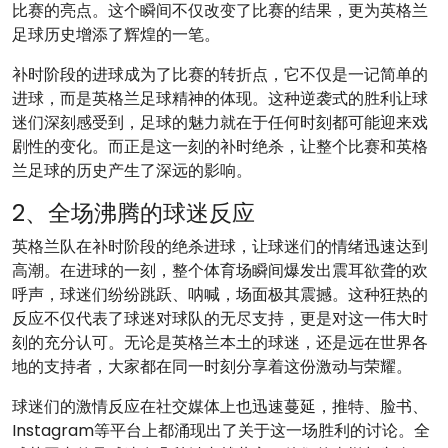
比赛的亮点。这个瞬间不仅改变了比赛的结果，更为英格兰
足球历史增添了辉煌的一笔。
补时阶段的进球成为了比赛的转折点，它不仅是一记简单的
进球，而是英格兰足球精神的体现。这种逆袭式的胜利让球
迷们深刻感受到，足球的魅力就在于任何时刻都可能迎来戏
剧性的变化。而正是这一刻的补时绝杀，让整个比赛和英格
兰足球的历史产生了深远的影响。
2、全场沸腾的球迷反应
英格兰队在补时阶段的绝杀进球，让球迷们的情绪迅速达到
高潮。在进球的一刻，整个体育场瞬间爆发出震耳欲聋的欢
呼声，球迷们纷纷跳跃、呐喊，场面极其震撼。这种狂热的
反应不仅代表了球迷对球队的无尽支持，更是对这一伟大时
刻的充分认可。无论是英格兰本土的球迷，还是远在世界各
地的支持者，大家都在同一时刻分享着这份激动与荣耀。
球迷们的激情反应在社交媒体上也迅速蔓延，推特、脸书、
Instagram等平台上都涌现出了关于这一场胜利的讨论。全