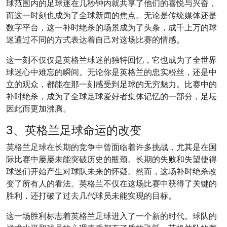
球范围内的足球迷在几秒钟内就共享了他们的喜悦与兴奋，
而这一时刻也成为了全球新闻的焦点。无论是传统媒体还是
数字平台，这一补时绝杀的场景成为了头条，成千上万的球
迷通过不同的方式表达着自己对这场比赛的情感。
这一刻不仅仅是英格兰球迷的独特回忆，它也成为了全世界
球迷心中难忘的瞬间。无论你是英格兰的忠实粉丝，还是中
立的观众，都能在那一刻感受到足球的无穷魅力。比赛中的
补时绝杀，成为了全球足球爱好者集体记忆的一部分，足坛
因此而更加沸腾。
3、英格兰足球命运的改变
英格兰足球在长期的竞争中曾面临着许多挑战，尤其是在国
际比赛中屡屡未能突破历史的瓶颈。长期的失败和失望使得
球迷们开始产生对球队未来的怀疑。然而，这场补时绝杀改
变了所有人的看法。英格兰不仅在这场比赛中获得了关键的
胜利，还打破了过去几代球员未能实现的目标。
这一场胜利标志着英格兰足球进入了一个新的时代。球队的