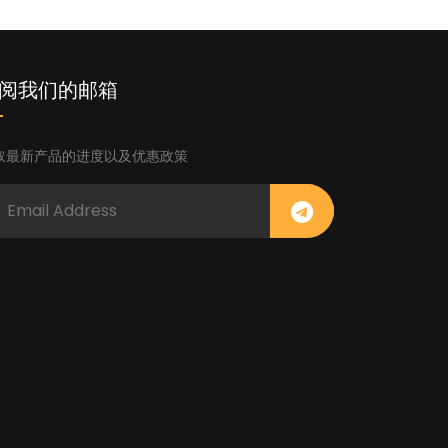
阅我们的邮箱
取最新产品的进度以及优惠政策