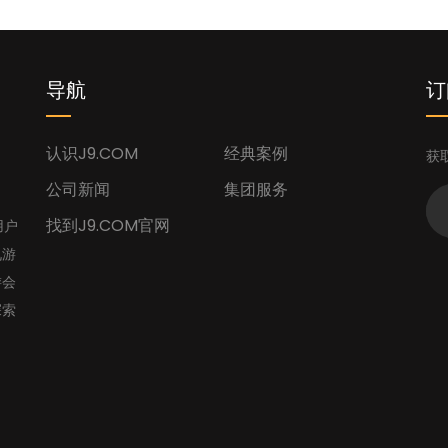
导航
订
认识J9.COM
经典案例
获
公司新闻
集团服务
找到J9.COM官网
用户
九游
游会
探索