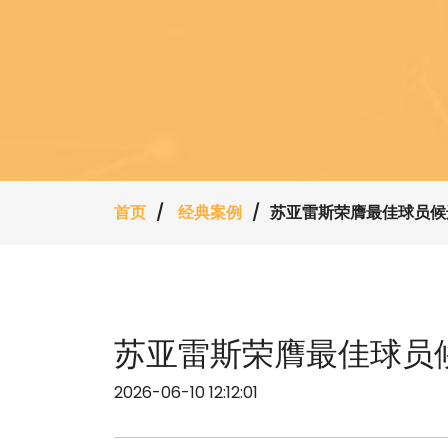
首页
经典案例
苏亚雷斯荣膺最佳球员候
苏亚雷斯荣膺最佳球员
2026-06-10 12:12:01