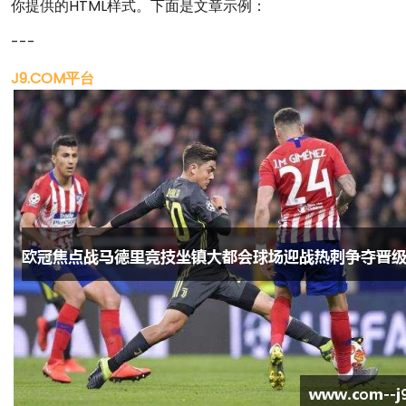
你提供的HTML样式。下面是文章示例：
---
J9.COM平台