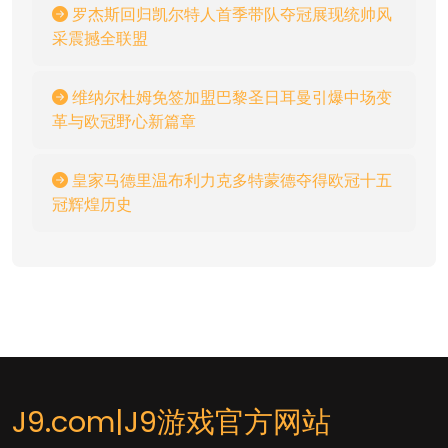
罗杰斯回归凯尔特人首季带队夺冠展现统帅风
采震撼全联盟
维纳尔杜姆免签加盟巴黎圣日耳曼引爆中场变
革与欧冠野心新篇章
皇家马德里温布利力克多特蒙德夺得欧冠十五
冠辉煌历史
J9.com|J9游戏官方网站