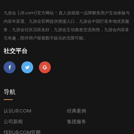
九游会 (J9.com)官方网站 - 真人游戏第一品牌聚焦用户互动体验与
内容丰富度。九游会官网提供便捷入口，九游会中国打造本地优质服
务，九游会社区活跃友好，九游会互动激发交流热情，九游会内容多
元有趣，陪伴用户探索数字娱乐的无限可能。
社交平台
导航
认识J9.COM
经典案例
公司新闻
集团服务
找到J9.COM官网