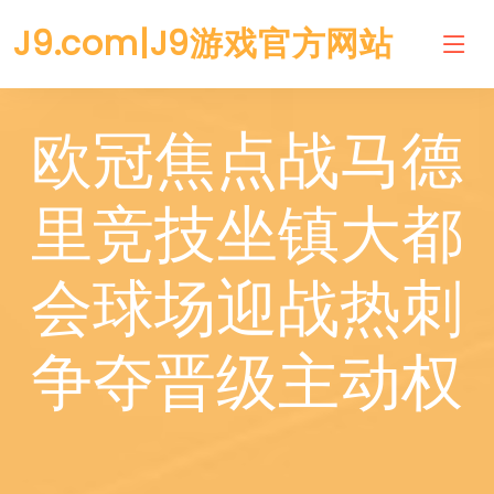
J9.com|J9游戏官方网站
欧冠焦点战马德
里竞技坐镇大都
会球场迎战热刺
争夺晋级主动权