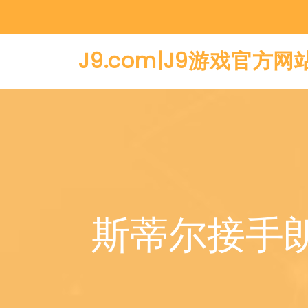
J9.com|J9游戏官方网
斯蒂尔接手