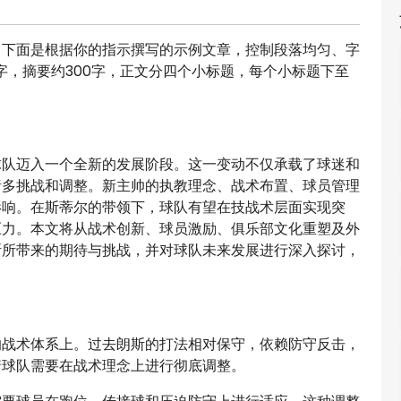
。下面是根据你的指示撰写的示例文章，控制段落均匀、字
字，摘要约300字，正文分四个小标题，每个小标题下至
球队迈入一个全新的发展阶段。这一变动不仅承载了球迷和
诸多挑战和调整。新主帅的执教理念、战术布置、球员管理
影响。在斯蒂尔的带领下，球队有望在技战术层面实现突
压力。本文将从战术创新、球员激励、俱乐部文化重塑及外
斯所带来的期待与挑战，并对球队未来发展进行深入探讨，
的战术体系上。过去朗斯的打法相对保守，依赖防守反击，
着球队需要在战术理念上进行彻底调整。