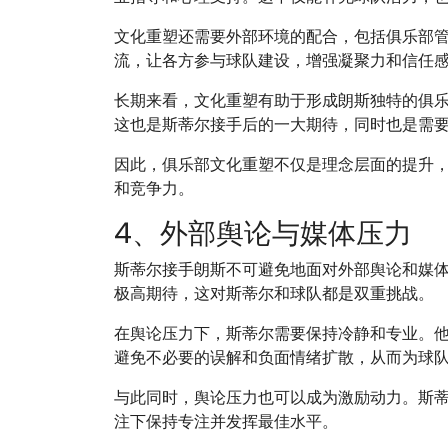
文化重塑还需要外部环境的配合，包括俱乐部
流，让各方参与球队建设，增强凝聚力和信任
长期来看，文化重塑有助于形成朗斯独特的俱
这也是斯蒂尔接手后的一大期待，同时也是需
因此，俱乐部文化重塑不仅是理念层面的提升
和竞争力。
4、外部舆论与媒体压力
斯蒂尔接手朗斯不可避免地面对外部舆论和媒
极高期待，这对斯蒂尔和球队都是双重挑战。
在舆论压力下，斯蒂尔需要保持冷静和专业。
避免不必要的误解和负面情绪扩散，从而为球
与此同时，舆论压力也可以成为激励动力。斯
注下保持专注并发挥最佳水平。