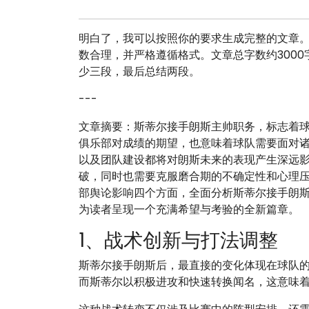
明白了，我可以按照你的要求生成完整的文章
数合理，并严格遵循格式。文章总字数约3000
少三段，最后总结两段。
---
文章摘要：斯蒂尔接手朗斯主帅职务，标志着
俱乐部对成绩的期望，也意味着球队需要面对
以及团队建设都将对朗斯未来的表现产生深远
破，同时也需要克服磨合期的不确定性和心理
部舆论影响四个方面，全面分析斯蒂尔接手朗
为读者呈现一个充满希望与考验的全新篇章。
1、战术创新与打法调整
斯蒂尔接手朗斯后，最直接的变化体现在球队
而斯蒂尔以积极进攻和快速转换闻名，这意味