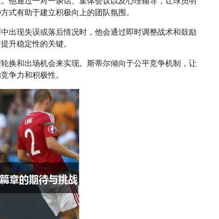
设。他通过一对一谈话、集体会议以及心理辅导，让球员明
种方式有助于建立积极向上的团队氛围。
赛中出现失误或落后情况时，他会通过即时调整战术和鼓励
斯提升稳定性的关键。
理轮换和出场机会来实现。斯蒂尔倾向于公平竞争机制，让
的竞争力和积极性。