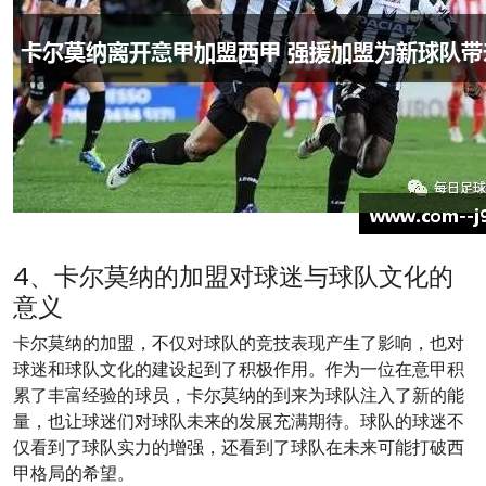
4、卡尔莫纳的加盟对球迷与球队文化的
意义
卡尔莫纳的加盟，不仅对球队的竞技表现产生了影响，也对
球迷和球队文化的建设起到了积极作用。作为一位在意甲积
累了丰富经验的球员，卡尔莫纳的到来为球队注入了新的能
量，也让球迷们对球队未来的发展充满期待。球队的球迷不
仅看到了球队实力的增强，还看到了球队在未来可能打破西
甲格局的希望。