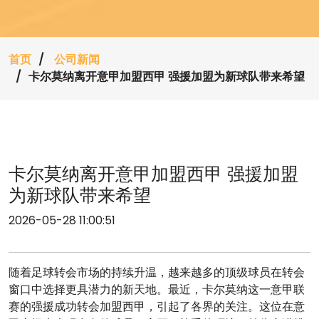
首页
公司新闻
卡尔莫纳离开意甲加盟西甲 强援加盟为新球队带来希望
卡尔莫纳离开意甲加盟西甲 强援加盟
为新球队带来希望
2026-05-28 11:00:51
随着足球转会市场的持续升温，越来越多的顶级球员在转会
窗口中选择更具潜力的新天地。最近，卡尔莫纳这一意甲联
赛的强援成功转会加盟西甲，引起了各界的关注。这位在意