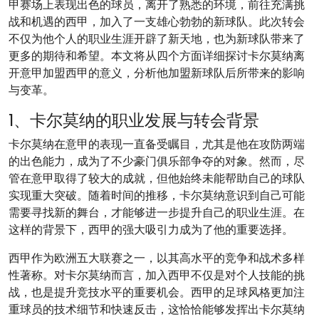
甲赛场上表现出色的球员，离开了熟悉的环境，前往充满挑
战和机遇的西甲，加入了一支雄心勃勃的新球队。此次转会
不仅为他个人的职业生涯开辟了新天地，也为新球队带来了
更多的期待和希望。本文将从四个方面详细探讨卡尔莫纳离
开意甲加盟西甲的意义，分析他加盟新球队后所带来的影响
与变革。
1、卡尔莫纳的职业发展与转会背景
卡尔莫纳在意甲的表现一直备受瞩目，尤其是他在攻防两端
的出色能力，成为了不少豪门俱乐部争夺的对象。然而，尽
管在意甲取得了较大的成就，但他始终未能帮助自己的球队
实现重大突破。随着时间的推移，卡尔莫纳意识到自己可能
需要寻找新的舞台，才能够进一步提升自己的职业生涯。在
这样的背景下，西甲的强大吸引力成为了他的重要选择。
西甲作为欧洲五大联赛之一，以其高水平的竞争和战术多样
性著称。对卡尔莫纳而言，加入西甲不仅是对个人技能的挑
战，也是提升竞技水平的重要机会。西甲的足球风格更加注
重球员的技术细节和快速反击，这恰恰能够发挥出卡尔莫纳