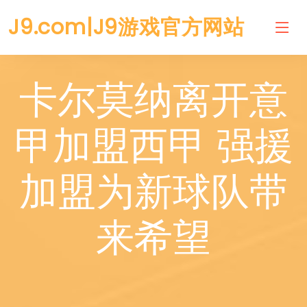
J9.com|J9游戏官方网站
卡尔莫纳离开意
甲加盟西甲 强援
加盟为新球队带
来希望