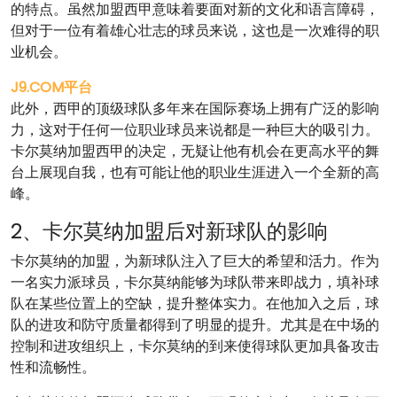
的特点。虽然加盟西甲意味着要面对新的文化和语言障碍，
但对于一位有着雄心壮志的球员来说，这也是一次难得的职
业机会。
J9.COM平台
此外，西甲的顶级球队多年来在国际赛场上拥有广泛的影响
力，这对于任何一位职业球员来说都是一种巨大的吸引力。
卡尔莫纳加盟西甲的决定，无疑让他有机会在更高水平的舞
台上展现自我，也有可能让他的职业生涯进入一个全新的高
峰。
2、卡尔莫纳加盟后对新球队的影响
卡尔莫纳的加盟，为新球队注入了巨大的希望和活力。作为
一名实力派球员，卡尔莫纳能够为球队带来即战力，填补球
队在某些位置上的空缺，提升整体实力。在他加入之后，球
队的进攻和防守质量都得到了明显的提升。尤其是在中场的
控制和进攻组织上，卡尔莫纳的到来使得球队更加具备攻击
性和流畅性。