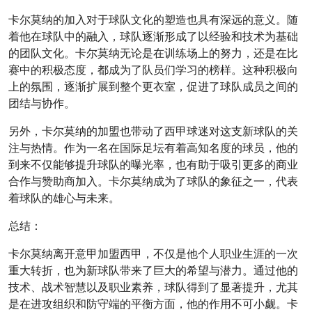
卡尔莫纳的加入对于球队文化的塑造也具有深远的意义。随
着他在球队中的融入，球队逐渐形成了以经验和技术为基础
的团队文化。卡尔莫纳无论是在训练场上的努力，还是在比
赛中的积极态度，都成为了队员们学习的榜样。这种积极向
上的氛围，逐渐扩展到整个更衣室，促进了球队成员之间的
团结与协作。
另外，卡尔莫纳的加盟也带动了西甲球迷对这支新球队的关
注与热情。作为一名在国际足坛有着高知名度的球员，他的
到来不仅能够提升球队的曝光率，也有助于吸引更多的商业
合作与赞助商加入。卡尔莫纳成为了球队的象征之一，代表
着球队的雄心与未来。
总结：
卡尔莫纳离开意甲加盟西甲，不仅是他个人职业生涯的一次
重大转折，也为新球队带来了巨大的希望与潜力。通过他的
技术、战术智慧以及职业素养，球队得到了显著提升，尤其
是在进攻组织和防守端的平衡方面，他的作用不可小觑。卡