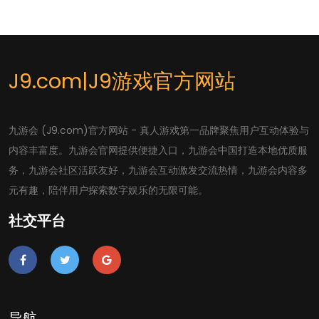
J9.com|J9游戏官方网站
九游会 (J9.com)官方网站 - 真人游戏第一品牌聚焦用户互动体验与
内容丰富度。九游会官网提供便捷入口，九游会中国打造本地优质服
务，九游会社区活跃友好，九游会互动激发交流热情，九游会内容多
元有趣，陪伴用户探索数字娱乐的无限可能。
社交平台
导航