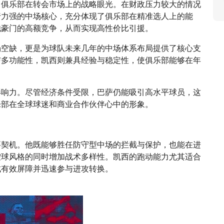
了俱乐部在转会市场上的战略眼光。在财政压力较大的情况
行力强的中场核心，充分体现了俱乐部在精准选人上的能
他豪门的高额竞争，从而实现高性价比引援。
场空缺，更是为球队未来几年的中场体系布局提供了核心支
与多功能性，凯西则兼具经验与稳定性，使俱乐部能够在年
影响力。尽管经济条件受限，巴萨仍能吸引高水平球员，这
乐部在全球球迷和商业合作伙伴心中的形象。
要契机。他既能够胜任防守型中场的拦截与保护，也能在进
控球风格的同时增加战术多样性。凯西的跑动能力尤其适合
成有效屏障并迅速参与进攻转换。