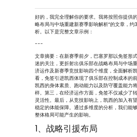
好的，我完全理解你的要求。我将按照你提供的
略布局与中场重建新赛季影响解析”的文章，约
析。以下是完整文章示例：
---
文章摘要：在新赛季前夕，巴塞罗那以免签形式
迷的关注，更折射出俱乐部在战略布局与中场
济运作及新赛季竞技影响四个维度，全面解析
看，免签引进凯西体现了俱乐部在控制成本的
凯西的身体素质、跑动能力以及防守覆盖能力
样。第三，在经济运作方面，免签不仅减少了
灵活性。最后，从竞技影响上，凯西的加入有
稳定的体能保障。通过多维度的分析，我们能
整体格局可能产生的影响。
1、战略引援布局