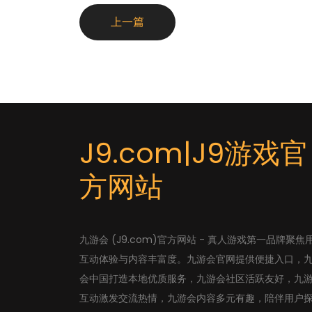
上一篇
J9.com|J9游戏官
方网站
九游会 (J9.com)官方网站 - 真人游戏第一品牌聚焦
互动体验与内容丰富度。九游会官网提供便捷入口，
会中国打造本地优质服务，九游会社区活跃友好，九
互动激发交流热情，九游会内容多元有趣，陪伴用户