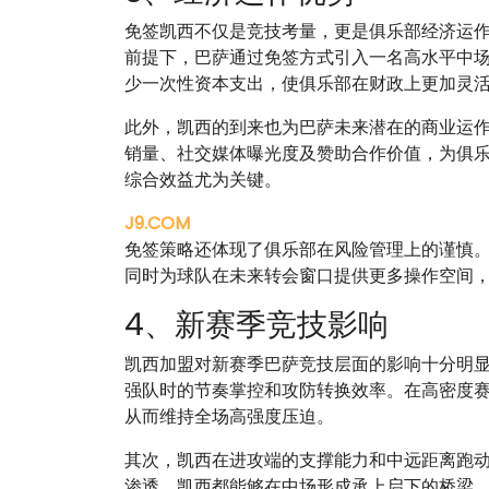
免签凯西不仅是竞技考量，更是俱乐部经济运
前提下，巴萨通过免签方式引入一名高水平中
少一次性资本支出，使俱乐部在财政上更加灵
此外，凯西的到来也为巴萨未来潜在的商业运
销量、社交媒体曝光度及赞助合作价值，为俱
综合效益尤为关键。
J9.COM
免签策略还体现了俱乐部在风险管理上的谨慎
同时为球队在未来转会窗口提供更多操作空间
4、新赛季竞技影响
凯西加盟对新赛季巴萨竞技层面的影响十分明
强队时的节奏掌控和攻防转换效率。在高密度
从而维持全场高强度压迫。
其次，凯西在进攻端的支撑能力和中远距离跑
渗透，凯西都能够在中场形成承上启下的桥梁