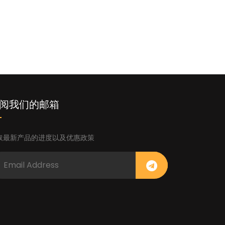
阅我们的邮箱
取最新产品的进度以及优惠政策