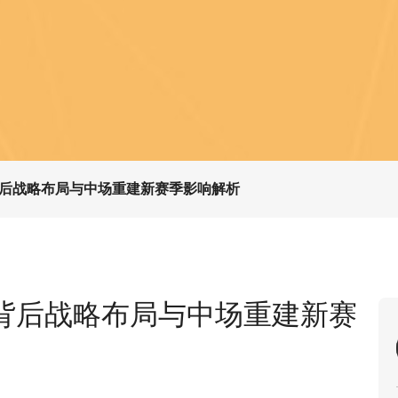
后战略布局与中场重建新赛季影响解析
背后战略布局与中场重建新赛