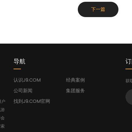
下一篇
导航
订
认识J9.COM
经典案例
获
公司新闻
集团服务
找到J9.COM官网
用户
九游
游会
探索