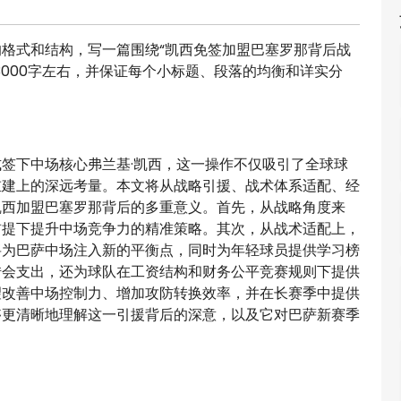
格式和结构，写一篇围绕“凯西免签加盟巴塞罗那背后战
3000字左右，并保证每个小标题、段落的均衡和详实分
签下中场核心弗兰基·凯西，这一操作不仅吸引了全球球
重建上的深远考量。本文将从战略引援、战术体系适配、经
凯西加盟巴塞罗那背后的多重意义。首先，从战略角度来
前提下提升中场竞争力的精准策略。其次，从战术适配上，
将为巴萨中场注入新的平衡点，同时为年轻球员提供学习榜
转会支出，还为球队在工资结构和财务公平竞赛规则下提供
望改善中场控制力、增加攻防转换效率，并在长赛季中提供
够更清晰地理解这一引援背后的深意，以及它对巴萨新赛季