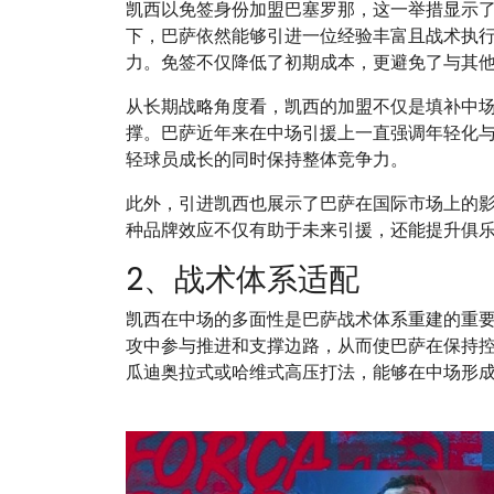
凯西以免签身份加盟巴塞罗那，这一举措显示
下，巴萨依然能够引进一位经验丰富且战术执
力。免签不仅降低了初期成本，更避免了与其
从长期战略角度看，凯西的加盟不仅是填补中
撑。巴萨近年来在中场引援上一直强调年轻化
轻球员成长的同时保持整体竞争力。
此外，引进凯西也展示了巴萨在国际市场上的
种品牌效应不仅有助于未来引援，还能提升俱
2、战术体系适配
凯西在中场的多面性是巴萨战术体系重建的重
攻中参与推进和支撑边路，从而使巴萨在保持
瓜迪奥拉式或哈维式高压打法，能够在中场形