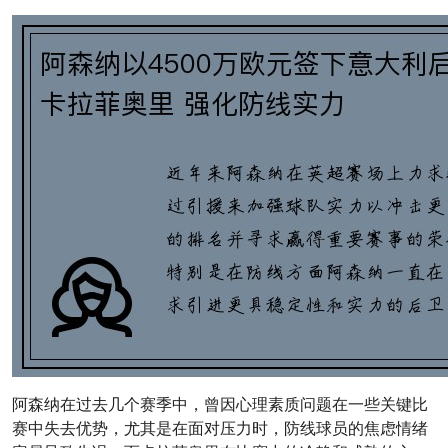
阿森纳在过去几个赛季中，曾因心理素质问题在一些关键比
赛中失去优势，尤其是在面对压力时，防线球员的焦虑情绪