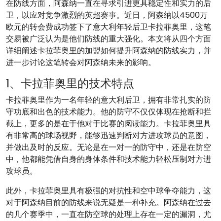
在防线方面，阿森纳一直在寻求引进更具稳定性和实力的后
卫，以应对竞争激烈的英超赛事。近日，阿森纳以4500万
欧元的转会费成功签下了意大利年轻后卫卡拉菲奥里，这笔
交易被广泛认为是他们防线的重大强化。本文将从四个方面
详细阐述卡拉菲奥里的加盟如何提升阿森纳的防线实力，并
进一步讨论这笔转会对阿森纳未来的影响。
1、卡拉菲奥里的技术特点
卡拉菲奥里作为一名年轻的意大利后卫，拥有非常扎实的防
守功底和出色的技术能力。他的防守不仅仅体现在抢断和拦
截上，更多的是在于他对于比赛的阅读能力。卡拉菲奥里具
有非常高的球场视野，能够迅速判断对方进攻球员的意图，
并做出及时的反应。无论是在一对一的防守中，还是在防空
中，他都能凭借自身的身体条件和技术能力轻松压制对方进
攻球员。
此外，卡拉菲奥里具有极强的对抗性和空中球争夺能力，这
对于阿森纳目前的防线来说无疑是一种补充。阿森纳在过去
的几个赛季中，一直在防空球的处理上存在一定的漏洞，尤