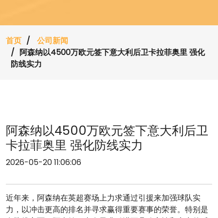
首页
公司新闻
阿森纳以4500万欧元签下意大利后卫卡拉菲奥里 强化
防线实力
阿森纳以4500万欧元签下意大利后卫
卡拉菲奥里 强化防线实力
2026-05-20 11:06:06
近年来，阿森纳在英超赛场上力求通过引援来加强球队实
力，以冲击更高的排名并寻求赢得重要赛事的荣誉。特别是