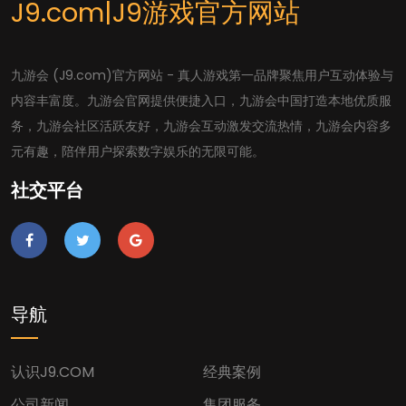
J9.com|J9游戏官方网站
九游会 (J9.com)官方网站 - 真人游戏第一品牌聚焦用户互动体验与
内容丰富度。九游会官网提供便捷入口，九游会中国打造本地优质服
务，九游会社区活跃友好，九游会互动激发交流热情，九游会内容多
元有趣，陪伴用户探索数字娱乐的无限可能。
社交平台
导航
认识J9.COM
经典案例
公司新闻
集团服务