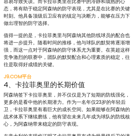
容易导致失误。而卡拉菲奥里在比赛中的冷静和成熟的心
态，将有助于稳定阿森纳的防守表现，尤其是在比赛的关键
时刻。他具备顶级后卫应有的镇定与决断力，能够在压力下
做出理智的防守选择。
值得一提的是，卡拉菲奥里与阿森纳其他防线球员的配合也
将进一步提升。随着时间的推移，他与球队的默契将逐渐增
强，而这一点对于阿森纳的防守体系尤为重要。在英超这样
竞争激烈的联赛中，团队的默契配合和心理素质的稳定，往
往是取得好成绩的关键。
J9.COM平台
4、卡拉菲奥里的长期价值
阿森纳签下卡拉菲奥里，并不仅仅是为了短期的防线强化，
更多的是看中他的长期潜力。作为一名年仅23岁的年轻后
卫，卡拉菲奥里有着巨大的成长空间。如果能够在阿森纳的
战术体系下继续磨练，他有望在未来几年成为球队的防线核
心，为阿森纳带来稳定的防守表现。