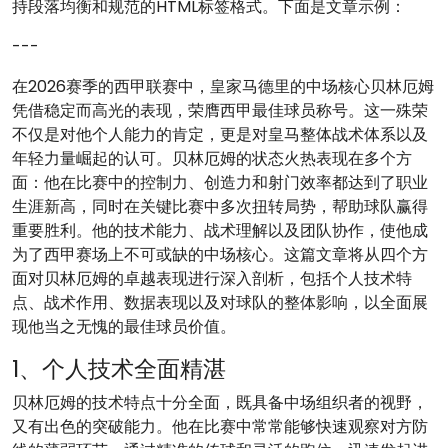
持段落均衡和规范的HTML标签格式。下面是文章示例：
---
在2026赛季的西甲联赛中，皇家马德里的中场核心贝林厄姆
凭借稳定而高光的表现，荣膺西甲最佳球员称号。这一殊荣
不仅是对他个人能力的肯定，更是对皇马整体战术体系以及
年轻力量崛起的认可。贝林厄姆的状态火热表现在多个方
面：他在比赛中的控制力、创造力和射门效率都达到了职业
生涯新高，同时在关键比赛中多次扭转局势，帮助球队赢得
重要胜利。他的技术能力、战术理解以及团队协作，使他成
为了西甲赛场上不可或缺的中场核心。这篇文章将从四个方
面对贝林厄姆的卓越表现进行深入剖析，包括个人技术特
点、战术作用、数据表现以及对球队的整体影响，以全面展
现他当之无愧的最佳球员价值。
1、个人技术全面精湛
贝林厄姆的技术特点十分全面，既具备中场组织者的视野，
又有出色的突破能力。他在比赛中常常能够快速观察对方防