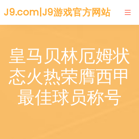
J9.com|J9游戏官方网站
皇马贝林厄姆状
态火热荣膺西甲
最佳球员称号