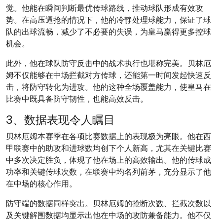
觉。他能在瞬间判断最优传球路线，推动球队形成有效攻
势。在高压逼抢的情况下，他的冷静处理球能力，保证了球
队的出球流畅，减少了不必要的失误，为皇马赢得更多控球
机会。
此外，他在球队防守反击中的战术执行也堪称完美。贝林厄
姆不仅能够在中场拦截对方传球，还能第一时间发起快速反
击，将防守转化为进攻。他的这种全场覆盖能力，使皇马在
比赛中既具备防守韧性，也能高效反击。
3、数据表现令人瞩目
贝林厄姆本赛季在各项比赛数据上的表现极为亮眼。他在西
甲联赛中的助攻和进球数均创下个人新高，尤其在关键比赛
中多次决定胜负，体现了他在场上的高效输出。他的传球成
功率和关键传球次数，在联赛中均名列前茅，充分显示了他
在中场的核心作用。
防守端的数据同样突出。贝林厄姆的抢断次数、拦截次数以
及关键解围数据均显示出他在中场的攻防兼备能力。他不仅