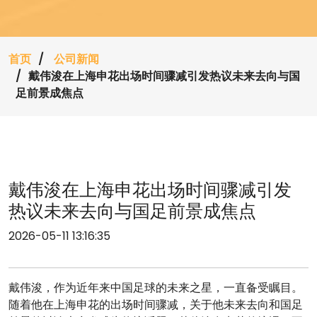
首页
公司新闻
戴伟浚在上海申花出场时间骤减引发热议未来去向与国
足前景成焦点
戴伟浚在上海申花出场时间骤减引发
热议未来去向与国足前景成焦点
2026-05-11 13:16:35
戴伟浚，作为近年来中国足球的未来之星，一直备受瞩目。
随着他在上海申花的出场时间骤减，关于他未来去向和国足