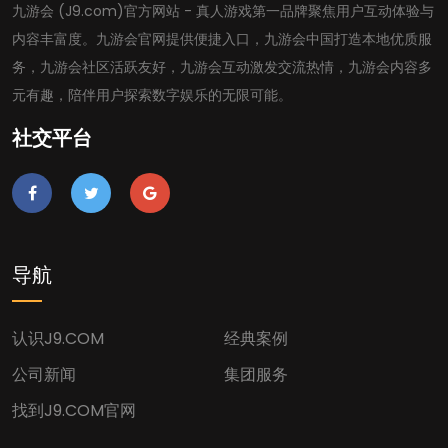
九游会 (J9.com)官方网站 - 真人游戏第一品牌聚焦用户互动体验与
内容丰富度。九游会官网提供便捷入口，九游会中国打造本地优质服
务，九游会社区活跃友好，九游会互动激发交流热情，九游会内容多
元有趣，陪伴用户探索数字娱乐的无限可能。
社交平台
导航
认识J9.COM
经典案例
公司新闻
集团服务
找到J9.COM官网