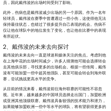
员，因此戴伟浚的出场时间受到了影响。
此外，伤病也是戴伟浚减少出场的另一个原因。作为一名年
轻球员，戴伟浚在赛季中曾遭遇过一些小伤，这使得他无法
保持最佳状态，也错过了很多提升自己表现的机会。伤病不
仅让他在球队中的地位发生了变化，也让他在比赛中的表现
有所起伏。
2、戴伟浚的未来去向探讨
戴伟浚的未来去向一直是球迷和媒体关注的焦点。考虑到他
在上海申花的出场时间减少，许多人猜测他可能会选择转会
去其他俱乐部，寻找更多的出场机会。根据一些传闻，戴伟
浚有可能加盟一些中超其他强队，甚至可能会转会到海外联
赛，尝试挑战更高水平的竞争。
从目前的情况来看，戴伟浚前往海外联赛的可能性不容忽
视。近年来，越来越多的中国球员选择走出国门，加盟欧洲
或亚洲其他顶级联赛。戴伟浚具备较强的技术能力和潜力，
如果能够加盟欧洲一些中等水平的球队，将有望获得更多的