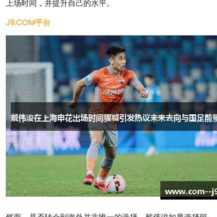
上场时间，并提升自己的水平。
J9.COM平台