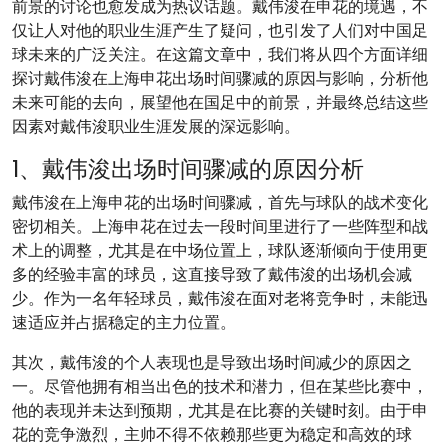
前景的讨论也愈发成为热议话题。戴伟浚在申花的境遇，不
仅让人对他的职业生涯产生了疑问，也引发了人们对中国足
球未来的广泛关注。在这篇文章中，我们将从四个方面详细
探讨戴伟浚在上海申花出场时间骤减的原因与影响，分析他
未来可能的去向，展望他在国足中的前景，并最终总结这些
因素对戴伟浚职业生涯发展的深远影响。
1、戴伟浚出场时间骤减的原因分析
戴伟浚在上海申花的出场时间骤减，首先与球队的战术变化
密切相关。上海申花在过去一段时间里进行了一些阵型和战
术上的调整，尤其是在中场位置上，球队逐渐倾向于使用更
多的经验丰富的球员，这直接导致了戴伟浚的出场机会减
少。作为一名年轻球员，戴伟浚在面对老将竞争时，未能迅
速适应并占据稳定的主力位置。
其次，戴伟浚的个人表现也是导致出场时间减少的原因之
一。尽管他拥有相当出色的技术和潜力，但在某些比赛中，
他的表现并未达到预期，尤其是在比赛的关键时刻。由于申
花的竞争激烈，主帅不得不依赖那些更为稳定和高效的球