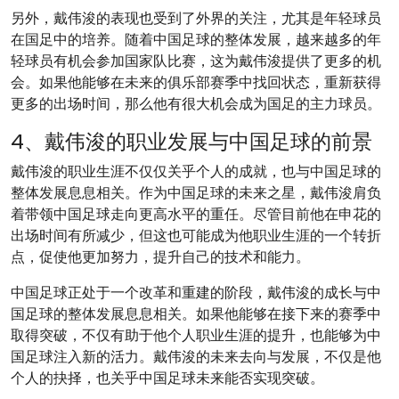
另外，戴伟浚的表现也受到了外界的关注，尤其是年轻球员
在国足中的培养。随着中国足球的整体发展，越来越多的年
轻球员有机会参加国家队比赛，这为戴伟浚提供了更多的机
会。如果他能够在未来的俱乐部赛季中找回状态，重新获得
更多的出场时间，那么他有很大机会成为国足的主力球员。
4、戴伟浚的职业发展与中国足球的前景
戴伟浚的职业生涯不仅仅关乎个人的成就，也与中国足球的
整体发展息息相关。作为中国足球的未来之星，戴伟浚肩负
着带领中国足球走向更高水平的重任。尽管目前他在申花的
出场时间有所减少，但这也可能成为他职业生涯的一个转折
点，促使他更加努力，提升自己的技术和能力。
中国足球正处于一个改革和重建的阶段，戴伟浚的成长与中
国足球的整体发展息息相关。如果他能够在接下来的赛季中
取得突破，不仅有助于他个人职业生涯的提升，也能够为中
国足球注入新的活力。戴伟浚的未来去向与发展，不仅是他
个人的抉择，也关乎中国足球未来能否实现突破。