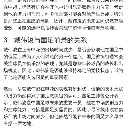
然而，是否转会到海外并非唯一的选择。戴伟浚如果选择留
在中超，仍然有机会在其他中超俱乐部取得主力位置。考虑
到他的潜力和前景，许多俱乐部可能会对他产生兴趣，特别
是那些正在重建的球队。因此，戴伟浚的未来去向仍然充满
变数，可能的选择包括转会其他中超俱乐部或海外联赛。
3、戴伟浚与国足前景的关系
戴伟浚在上海申花的出场时间减少，是否会影响他在国足中
的位置，成为了人们讨论的另一个焦点。国足教练组通常会
关注球员在俱乐部的表现，尤其是那些年轻球员的成长和出
场机会。因此，戴伟浚是否能够保持稳定的竞技状态，成为
了他是否能入选国足的重要因素。
然而，尽管戴伟浚在申花的表现有所起伏，但他的技术天赋
和潜力仍然得到了国足教练组的认可。国足主帅曾公开表
示，戴伟浚是中国足球未来的重要一员，他在中场的创造力
和控球能力，恰恰是国足所需要的。因此，尽管戴伟浚在俱
乐部的出场时间减少，但他依然可能在未来的国足大名单中
占据一席之地。