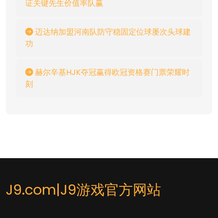
证关键先生价值率队赢
迈达纳加盟河南队防守稳固定位球屡次头球建
功
赫尔辛基HJK夺冠赢得欧冠资格赛门票荣耀时
刻
J9.com|J9游戏官方网站