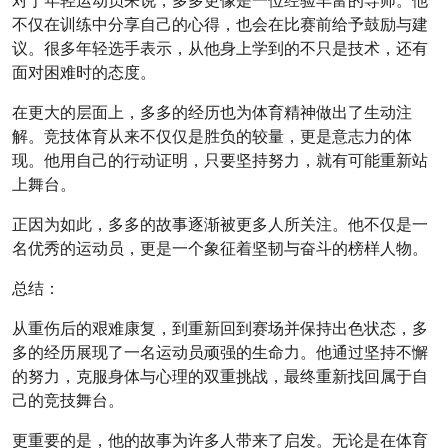
对于年轻运动员来说，多多更像是一位经验丰富的导师。他
不仅在训练中分享自己的心得，也会在比赛前给予鼓励与建
议。很多年轻选手表示，从他身上学到的不只是技术，还有
面对困难时的态度。
在更大的层面上，多多的经历也为体育精神做出了生动注
解。竞技体育从来不仅仅是胜负的较量，更是意志力的体
现。他用自己的行动证明，只要坚持努力，就有可能重新站
上舞台。
正因为如此，多多的故事逐渐被更多人所关注。他不仅是一
名优秀的运动员，更是一个象征着坚韧与奋斗的榜样人物。
总结：
从重伤后的艰难康复，到重新回到赛场并保持出色状态，多
多的经历展现了一名运动员顽强的生命力。他通过坚持不懈
的努力，克服身体与心理的双重挑战，最终重新找回属于自
己的竞技舞台。
更重要的是，他的故事为许多人带来了启发。无论是在体育