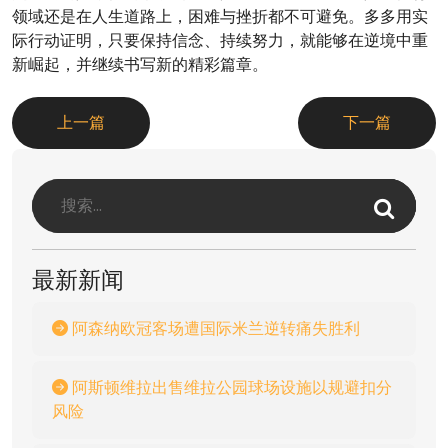
领域还是在人生道路上，困难与挫折都不可避免。多多用实
际行动证明，只要保持信念、持续努力，就能够在逆境中重
新崛起，并继续书写新的精彩篇章。
上一篇
下一篇
最新新闻
阿森纳欧冠客场遭国际米兰逆转痛失胜利
阿斯顿维拉出售维拉公园球场设施以规避扣分
风险