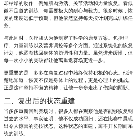
却枯燥的动作，例如肌肉激活、关节活动和力量恢复。看似
微不足道的训练，却需要极大的耐心与毅力。很多时候，恢
复的速度远低于预期，但他依然坚持每天按计划完成训练任
务。
与此同时，医疗团队为他制定了科学的康复方案。包括理
疗、力量训练以及营养调控等多个方面。通过系统化的恢复
计划，他逐渐找回身体的协调性和力量。虽然进步缓慢，但
每一次小小的突破都让他离重返赛场更近一步。
更重要的是，多多在康复过程中始终保持积极的心态。他清
楚地知道，恢复不仅是身体上的过程，更是心理上的挑战。
正是这种坚持不懈的精神，让他一步步走出了伤病的阴影。
二、复出后的状态重建
当多多重新回到赛场时，很多人都在观察他是否能够恢复到
过去的水平。事实证明，他不仅成功回归，还在比赛中展现
出令人惊喜的竞技状态。这种状态的重建，离不开长期而系
统的训练。