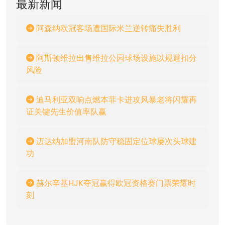
最新新闻
阿森纳欧冠客场遭国际米兰逆转痛失胜利
阿斯顿维拉出售维拉公园球场设施以规避扣分
风险
迪马利亚双响点燃本菲卡进攻风暴老将闪耀再
证关键先生价值率队赢
迈达纳加盟河南队防守稳固定位球屡次头球建
功
赫尔辛基HJK夺冠赢得欧冠资格赛门票荣耀时
刻