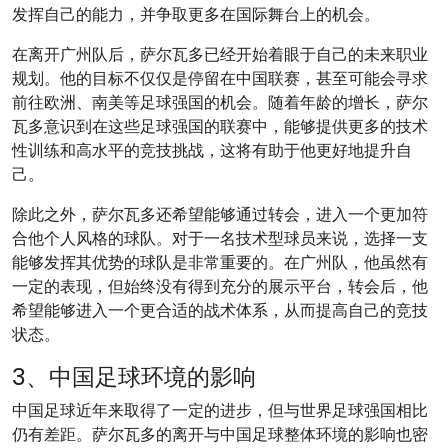
发挥自己的能力，并争取更多在国际舞台上的机会。
在离开广州队后，萨尔瓦多已经开始着眼于自己的未来职业
规划。他的目标不仅仅是停留在中国联赛，甚至可能会寻求
前往欧洲、南美等足球强国的机会。随着年龄的增长，萨尔
瓦多意识到在这些足球强国的联赛中，能够提供更多的技术
性训练和高水平的竞技挑战，这将有助于他更好地提升自
己。
除此之外，萨尔瓦多还希望能够通过转会，进入一个更加符
合他个人风格的球队。对于一名技术型球员来说，选择一支
能够发挥其优势的球队是非常重要的。在广州队，他虽然有
一定的表现，但始终没有得到充分的展示平台，转会后，他
希望能够进入一个更合适的战术体系，从而提高自己的竞技
状态。
3、中国足球环境的影响
中国足球近年来取得了一定的进步，但与世界足球强国相比
仍有差距。萨尔瓦多的离开与中国足球整体环境的影响也密