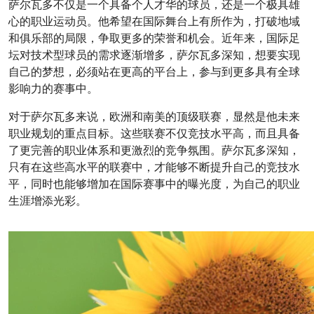
萨尔瓦多不仅是一个具备个人才华的球员，还是一个极具雄
心的职业运动员。他希望在国际舞台上有所作为，打破地域
和俱乐部的局限，争取更多的荣誉和机会。近年来，国际足
坛对技术型球员的需求逐渐增多，萨尔瓦多深知，想要实现
自己的梦想，必须站在更高的平台上，参与到更多具有全球
影响力的赛事中。
对于萨尔瓦多来说，欧洲和南美的顶级联赛，显然是他未来
职业规划的重点目标。这些联赛不仅竞技水平高，而且具备
了更完善的职业体系和更激烈的竞争氛围。萨尔瓦多深知，
只有在这些高水平的联赛中，才能够不断提升自己的竞技水
平，同时也能够增加在国际赛事中的曝光度，为自己的职业
生涯增添光彩。