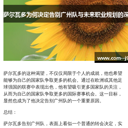
萨尔瓦多的这种渴望，不仅仅局限于个人的成就，他也希望
能够为自己的国家队争取更多的机会。通过在欧洲或其他足
球强国的联赛中表现出色，他有望吸引更多国家队的关注，
从而为自己的国家队争取更多的国际赛事机会。这一目标，
显然也成为了他决定告别广州队的一个重要原因。
总结：
萨尔瓦多告别广州队，表面上看似一个普通的转会决定，实