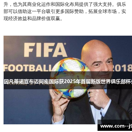
升，也为其商业化运作和国际化布局提供了强大支持。俱乐
部可以借助这一平台吸引更多国际赞助，拓展全球市场，实
现经济效益和品牌价值双赢。