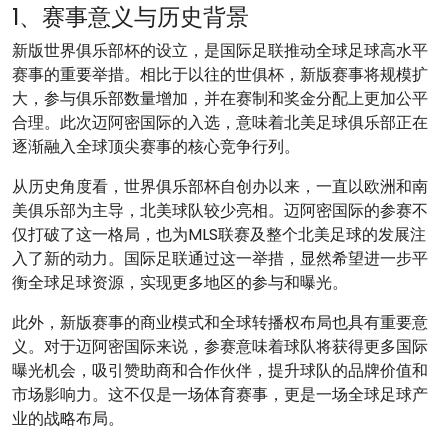
1、赛事意义与历史背景
新版世界俱乐部杯的设立，是国际足联推动全球足球高水平
赛事的重要举措。相比于以往的世俱杯，新版赛事将规模扩
大，参与俱乐部数量增加，并在赛制和奖金分配上更加公平
合理。此次迈阿密国际的入选，意味着北美足球俱乐部正在
逐渐融入全球顶尖赛事的核心竞争行列。
从历史角度看，世界俱乐部杯自创办以来，一直以欧洲和南
美俱乐部为主导，北美球队较少亮相。迈阿密国际的参赛不
仅打破了这一格局，也为MLS联赛及整个北美足球的发展注
入了新的动力。国际足联通过这一举措，显然希望进一步平
衡全球足球资源，实现更多地区的参与和曝光。
此外，新版赛事的商业模式和全球转播权布局也具有重要意
义。对于迈阿密国际来说，参赛意味着球队将获得更多国际
曝光机会，吸引赞助商和合作伙伴，提升球队的品牌价值和
市场影响力。这不仅是一场体育赛事，更是一场全球足球产
业的战略布局。