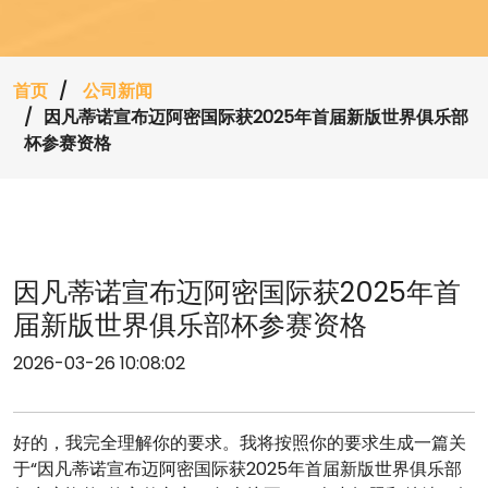
首页
公司新闻
因凡蒂诺宣布迈阿密国际获2025年首届新版世界俱乐部
杯参赛资格
因凡蒂诺宣布迈阿密国际获2025年首
届新版世界俱乐部杯参赛资格
2026-03-26 10:08:02
好的，我完全理解你的要求。我将按照你的要求生成一篇关
于“因凡蒂诺宣布迈阿密国际获2025年首届新版世界俱乐部