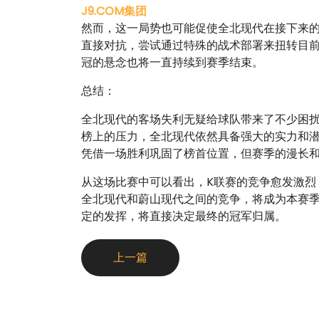
J9.COM集团
然而，这一局势也可能促使全北现代在接下来
直接对抗，尝试通过特殊的战术部署来扭转目
冠的悬念也将一直持续到赛季结束。
总结：
全北现代的客场失利无疑给球队带来了不少困
榜上的压力，全北现代依然具备强大的实力和
凭借一场胜利巩固了榜首位置，但赛季的漫长
从这场比赛中可以看出，K联赛的竞争愈发激烈
全北现代和蔚山现代之间的竞争，将成为本赛
定的发挥，将直接决定最终的冠军归属。
上一篇