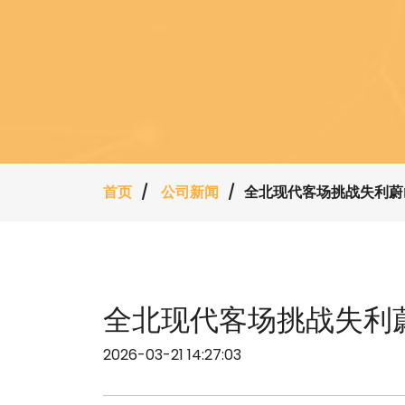
首页
公司新闻
全北现代客场挑战失利蔚
全北现代客场挑战失利
2026-03-21 14:27:03