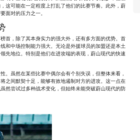
响，这可能在一定程度上打乱了他们的比赛节奏。此外，蔚
需要面对的压力之一。
势
赛榜首，除了其本身实力的强大外，还有多方面的优势。首
击线和中场控制能力强大。无论是外援球员的加盟还是本土
于领先地位。特别是他们在进攻端的表现，蔚山现代的快速
定性。虽然在某些比赛中偶尔会有个别失误，但整体来看，
门将之间默契十足，能够有效地遏制对方的进攻。这一点在
代虽然尝试过多种战术变化，但始终未能突破蔚山现代的防