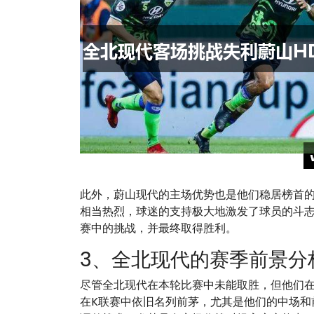
此外，蔚山现代的主场优势也是他们稳居榜首
相当热烈，球迷的支持极大地激发了球员的斗
赛中的挑战，并最终取得胜利。
3、全北现代的赛季前景分
尽管全北现代在本轮比赛中未能取胜，但他们
在K联赛中依旧名列前茅，尤其是他们的中场和