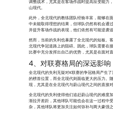
调整战术，尤其是在客场作战时提高应变能力
山现代。
此外，全北现代的教练团队经验丰富，能够在
中未能取得理想的结果，但球队仍然有机会通
并提升客场作战的表现，他们依然有可能逆袭
然而，当前的失利也暴露了全北现代的短板。
北现代争冠道路上的阻碍。因此，球队需要在
比赛中充分发挥出自己的优势，尤其是在面对
4、对联赛格局的深远影响
全北现代的失利无疑对K联赛的争冠格局产生了
的榜首位置，而全北现代则面临更大的压力。
现，尤其是在全北现代与蔚山现代之间的直接
全北现代的失利使得他们追赶蔚山现代的难度
渐拉开差距，其他球队可能也会在这一过程中受
杂，其他球队将更加关注如何弥补与两大豪强