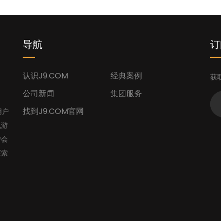
导航
订
认识J9.COM
经典案例
获
公司新闻
集团服务
找到J9.COM官网
用户
九游
游会
探索