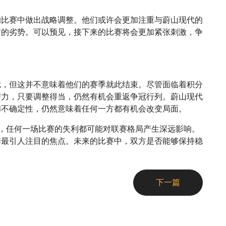
的比赛中做出战略调整。他们或许会更加注重与蔚山现代的
前的劣势。可以预见，接下来的比赛将会更加紧张刺激，争
扰，但这并不意味着他们的赛季就此结束。尽管面临着积分
潜力，只要调整得当，仍然有机会重返争冠行列。蔚山现代
和不确定性，仍然意味着任何一方都有机会改变局面。
，任何一场比赛的失利都可能对联赛格局产生深远影响。
季最引人注目的焦点。未来的比赛中，双方是否能够保持稳
下一篇