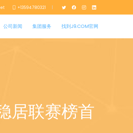
|
net
+13594780321
公司新闻
集团服务
找到J9.COM官网
稳居联赛榜首