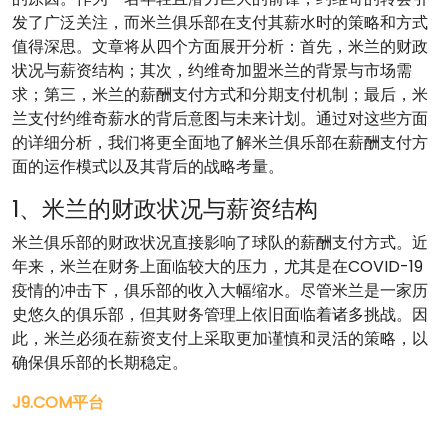
发了广泛关注，而米兰俱乐部在支付其薪水时的策略和方式
值得深思。文章将从四个方面展开分析：首先，米兰的财政
状况与薪资结构；其次，约维奇加盟米兰的背景与市场需
求；第三，米兰的薪酬支付方式和分期支付机制；最后，米
兰支付约维奇薪水的背后意图与未来计划。通过对这些方面
的详细分析，我们将更全面地了解米兰俱乐部在薪酬支付方
面的运作模式以及其背后的战略考量。
1、米兰的财政状况与薪资结构
米兰俱乐部的财政状况直接影响了球队的薪酬支付方式。近
年来，米兰在财务上面临较大的压力，尤其是在COVID-19
疫情的冲击下，俱乐部的收入大幅缩水。尽管米兰是一家历
史悠久的俱乐部，但其财务管理上依旧面临着诸多挑战。因
此，米兰必须在薪资支付上采取更加谨慎和灵活的策略，以
确保俱乐部的长期稳定。
J9.COM平台