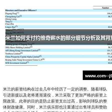
米兰的薪资结构在过去几年中经历了一定的调整。随着球队
引进新援以及老将逐渐退役，米兰采取了更加严格的薪资上
限政策。此举的目的是防止薪资支出过高，影响到球队的整
体财政健康。同时，米兰俱乐部也注重通过出售球员和赞助