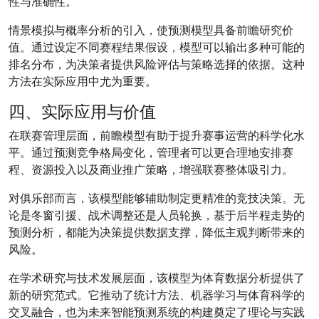
性与准确性。
情景模拟与概率分析的引入，使预测模型具备前瞻研究价
值。通过设定不同赛程结果假设，模型可以输出多种可能的
排名分布，为决策者提供风险评估与策略选择的依据。这种
方法在实际应用中尤为重要。
四、实际应用与价值
在联赛管理层面，前瞻模型有助于提升赛事运营的科学化水
平。通过预测竞争格局变化，管理者可以更合理地安排赛
程、资源投入以及商业推广策略，增强联赛整体吸引力。
对俱乐部而言，该模型能够辅助制定更精准的竞技决策。无
论是冬窗引援、战术调整还是人员轮换，基于后半程走势的
预测分析，都能为决策提供数据支撑，降低主观判断带来的
风险。
在学术研究与技术发展层面，该模型为体育数据分析提供了
新的研究范式。它推动了统计方法、机器学习与体育科学的
交叉融合，也为未来智能预测系统的构建奠定了理论与实践