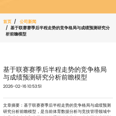
首页
公司新闻
基于联赛赛季后半程走势的竞争格局与成绩预测研究分
析前瞻模型
基于联赛赛季后半程走势的竞争格局
与成绩预测研究分析前瞻模型
2026-02-16 10:53:51
文章摘要：基于联赛赛季后半程走势的竞争格局与成绩预测
研究分析前瞻模型，是当前体育数据分析与竞技管理领域中