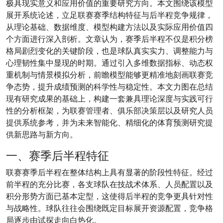
极具现实意义和应用价值的重要研究方向。本文围绕该模型
展开系统论述，立足联赛赛季结构特征与后半程竞争规律，
从理论基础、数据维度、模型构建方法以及实际应用价值四
个方面进行深入剖析。文章认为，赛季后半程不仅是积分榜
格局剧烈变化的关键阶段，也是球队真实实力、调整能力与
心理韧性集中显现的时期。通过引入多维数据指标、动态权
重机制与情景模拟分析，前瞻模型能够更精准地刻画联赛竞
争态势，提升成绩预测的科学性与稳定性。本文力图在总结
现有研究成果的基础上，构建一套兼具理论深度与实践可行
性的分析框架，为联赛管理者、俱乐部决策层以及研究人员
提供系统参考，并为未来智能化、精细化的体育预测研究提
供新思路与新方向。
一、赛季后半程特征
联赛赛季后半程在整体结构上具有显著的阶段性特征。经过
前半程的充分比赛，各支球队在技战术体系、人员配置以及
积分形势方面已基本定型，这使得后半程的竞争更具针对性
与战略性。球队往往会围绕既定目标展开资源配置，竞争格
局逐步由试探走向白热化。