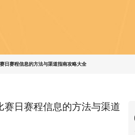
际比赛日赛程信息的方法与渠道指南攻略大全
际比赛日赛程信息的方法与渠道