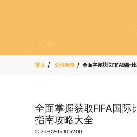
首页
公司新闻
全面掌握获取FIFA国
全面掌握获取FIFA国
指南攻略大全
2026-02-15 10:52:00