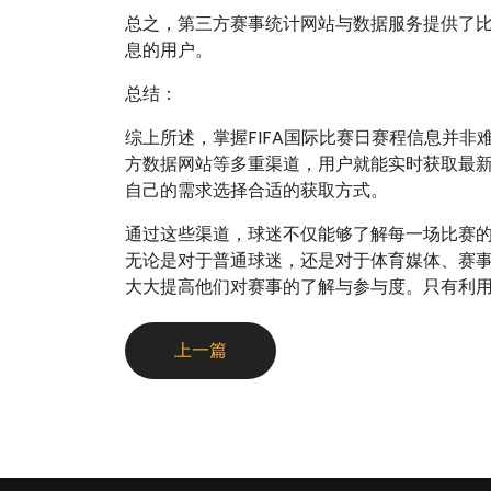
总之，第三方赛事统计网站与数据服务提供了
息的用户。
总结：
综上所述，掌握FIFA国际比赛日赛程信息并
方数据网站等多重渠道，用户就能实时获取最
自己的需求选择合适的获取方式。
通过这些渠道，球迷不仅能够了解每一场比赛
无论是对于普通球迷，还是对于体育媒体、赛事
大大提高他们对赛事的了解与参与度。只有利
上一篇