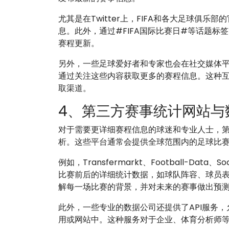
尤其是在Twitter上，FIFA和各大足球俱
息。此外，通过#FIFA国际比赛日#等话题
赛程更新。
另外，一些足球爱好者和专家也会在社交媒体
通过关注这些内容获取更多的赛程信息。这种
取渠道。
4、第三方赛事统计网站与
对于需要更详细赛程信息的球迷和专业人士，
析。这些平台通常会提供全球范围内的足球比赛
例如，Transfermarkt、Football-D
比赛前后的详细统计数据，如球队阵容、球员
解每一场比赛的背景，并对未来的赛事做出预
此外，一些专业的数据公司还提供了API服务，
用或网站中。这种服务对于企业、体育分析师