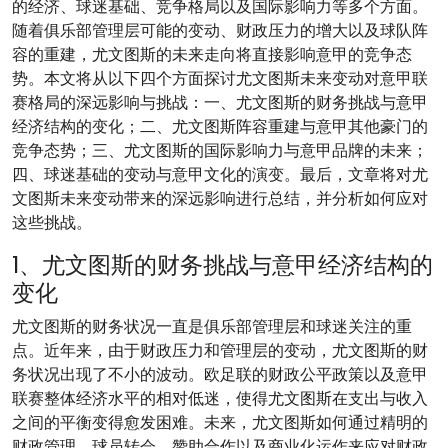
的经济、球迷基础、竞争格局以及国际影响力等多个方面。
随着俱乐部管理层可能的变动、财政压力的增大以及球队阵
容的重建，尤文图斯的未来走向将直接影响意甲的竞争态
势。本文将从以下四个方面探讨尤文图斯未来变动对意甲联
赛格局的深远影响与挑战：一、尤文图斯的财务挑战与意甲
经济结构的变化；二、尤文图斯阵容重建与意甲其他豪门的
竞争态势；三、尤文图斯的国际影响力与意甲品牌的未来；
四、球迷基础的变动与意甲文化的演变。最后，文章将对尤
文图斯未来变动带来的深远影响进行总结，并分析如何应对
这些挑战。
1、尤文图斯的财务挑战与意甲经济结构的
变化
尤文图斯的财务状况一直是俱乐部管理层和球迷关注的重
点。近年来，由于财政压力和管理层的变动，尤文图斯的财
务状况出现了不小的波动。欧足联的财政公平政策以及意甲
联赛整体经济水平的相对低迷，使得尤文图斯在支出与收入
之间的平衡变得愈发困难。未来，尤文图斯如何通过精明的
财政管理、球员转会、赞助合作以及商业化运作来应对财政