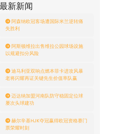
最新新闻
阿森纳欧冠客场遭国际米兰逆转痛
失胜利
阿斯顿维拉出售维拉公园球场设施
以规避扣分风险
迪马利亚双响点燃本菲卡进攻风暴
老将闪耀再证关键先生价值率队赢
迈达纳加盟河南队防守稳固定位球
屡次头球建功
赫尔辛基HJK夺冠赢得欧冠资格赛门
票荣耀时刻