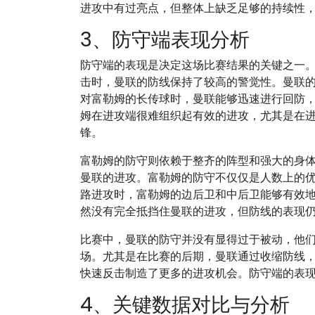
进攻中有过亮点，但整体上缺乏足够的持续性
3、防守端表现分析
防守端的表现是决定这场比赛结果的关键之一
击时，曼联的防线保持了较高的警觉性。曼联
对富勒姆的长传球时，曼联能够迅速进行回防
姆在进攻端很难组织起有效的进攻，尤其是在
锋。
富勒姆的防守则依赖于整齐的阵型和强大的身
曼联的进攻。富勒姆的防守不仅仅是人数上的
路进攻时，富勒姆的边后卫和中后卫能够有效
然没有完全抵挡住曼联的进攻，但防线的表现
比赛中，曼联的防守并没有显得过于被动，他
场。尤其是在比赛的后期，曼联通过收缩防线
快速反击制造了更多的进攻机会。防守端的表
4、关键数据对比与分析