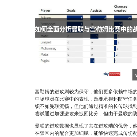
富勒姆的进攻则较为保守，他们更多依赖中场
中场球员在比赛中的表现，既要承担起防守任
织不如曼联流畅，但他们通过精准的长传球找
尝试通过加强进攻来扳回比分，但由于曼联的
曼联的进攻数据也显现了其在进攻端的优势，
在禁区内的配合更加细腻，能够快速完成传切