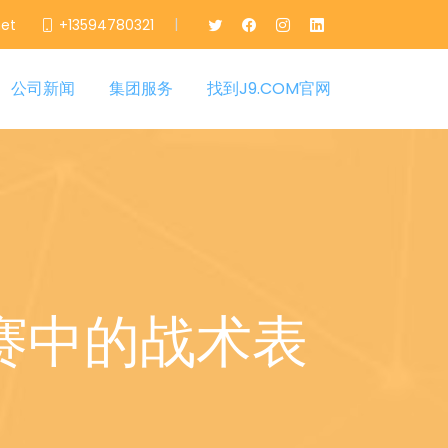
|
net
+13594780321
公司新闻
集团服务
找到J9.COM官网
赛中的战术表