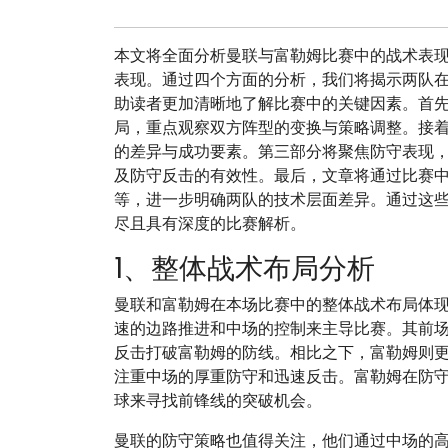
本文将全面分析曼联与富勒姆比赛中的战术表
表现。通过四个方面的分析，我们将揭示两队
助读者更加清晰地了解比赛中的关键因素。首
局，重点观察双方阵型的变换与策略调整。接
的差异与成功要素。第三部分将聚焦防守表现
及防守反击的有效性。最后，文章将通过比赛
等，进一步明确两队的技术层面差异。通过这
尽且具有深度的比赛解析。
1、整体战术布局分析
曼联和富勒姆在本场比赛中的整体战术布局体现
速的边路推进和中场的控制来主导比赛。其前
反击打破富勒姆的防线。相比之下，富勒姆则更倾
注重中场的厚重防守和迅速反击。富勒姆在防
球来寻找前锋线的突破机会。
曼联的防守策略也值得关注，他们通过中场的