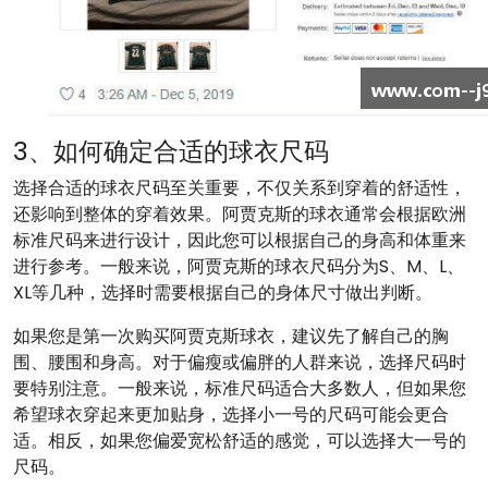
3、如何确定合适的球衣尺码
选择合适的球衣尺码至关重要，不仅关系到穿着的舒适性，
还影响到整体的穿着效果。阿贾克斯的球衣通常会根据欧洲
标准尺码来进行设计，因此您可以根据自己的身高和体重来
进行参考。一般来说，阿贾克斯的球衣尺码分为S、M、L、
XL等几种，选择时需要根据自己的身体尺寸做出判断。
如果您是第一次购买阿贾克斯球衣，建议先了解自己的胸
围、腰围和身高。对于偏瘦或偏胖的人群来说，选择尺码时
要特别注意。一般来说，标准尺码适合大多数人，但如果您
希望球衣穿起来更加贴身，选择小一号的尺码可能会更合
适。相反，如果您偏爱宽松舒适的感觉，可以选择大一号的
尺码。