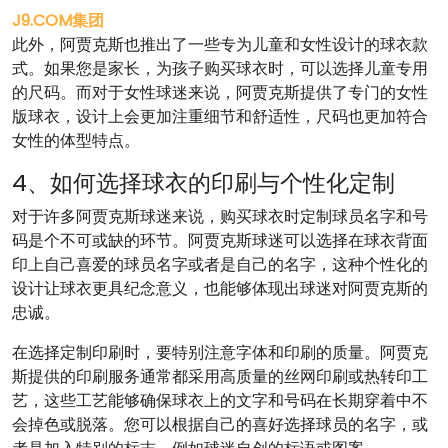
J9.COM集团
此外，阿贾克斯也推出了一些专为儿童和女性设计的球衣款
式。如果您是家长，为孩子购买球衣时，可以选择儿童专用
的尺码。而对于女性球迷来说，阿贾克斯提供了专门的女性
版球衣，设计上会更加注重细节和舒适性，尺码也更加符合
女性的体型特点。
4、如何选择球衣的印刷与个性化定制
对于许多阿贾克斯球迷来说，购买球衣时定制球员名字和号
码是个不可或缺的环节。阿贾克斯球迷可以选择在球衣背面
印上自己喜爱的球员名字或者是自己的名字，这种个性化的
设计让球衣更具纪念意义，也能够体现出球迷对阿贾克斯的
忠诚。
在选择定制印刷时，要特别注意字体和印刷的质量。阿贾克
斯提供的印刷服务通常都采用高质量的丝网印刷或热转印工
艺，这些工艺能够确保球衣上的文字和号码在长期穿着中不
会掉色或脱落。您可以根据自己的喜好选择球员的名字，或