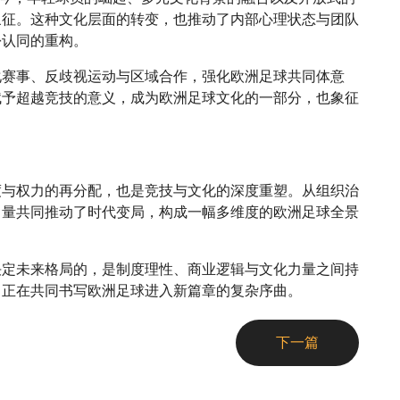
象征。这种文化层面的转变，也推动了内部心理状态与团队
份认同的重构。
化赛事、反歧视运动与区域合作，强化欧洲足球共同体意
赋予超越竞技的意义，成为欧洲足球文化的一部分，也象征
度与权力的再分配，也是竞技与文化的深度重塑。从组织治
力量共同推动了时代变局，构成一幅多维度的欧洲足球全景
决定未来格局的，是制度理性、商业逻辑与文化力量之间持
，正在共同书写欧洲足球进入新篇章的复杂序曲。
下一篇