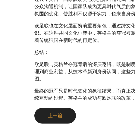
公众沟通机制，让国家队成为更具时代气质的
氛围的变化，使胜利不仅源于实力，也来自身
欧足联也在文化层面扮演重要角色，通过跨文
识。在这种共同文化框架中，英格兰的夺冠被
着传统强国在新时代的再定位。
总结：
欧足联与英格兰夺冠背后的深层逻辑，既是制
理到商业利益，从技术革新到身份认同，这些
图。
最终的冠军只是时代变化的象征结果，而真正
续互动的过程。英格兰的成功与欧足联的改革
上一篇