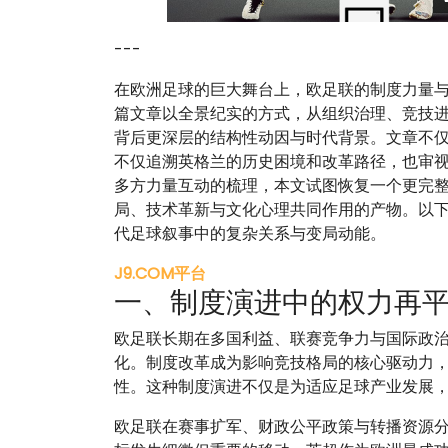
---
在欧洲足球的巨大舞台上，欧足联的制度力量
篇文章以全景纪实的方式，从组织治理、竞技
背后更深层的结构性动因与时代背景。文章不
不仅追溯英格兰的历史困境和改革路径，也审
多方力量互动的梳理，本文试图恢复一个更完
局、技术革新与文化心理共同作用的产物。以
代足球叙事中的复杂关系与变局动能。
J9.COM平台
一、制度演进中的权力再
欧足联长期在多国利益、联赛竞争力与国际政
化。制度改革成为影响竞技格局的核心驱动力
性。这种制度演进不仅是为适应足球产业发展
欧足联在赛事扩军、财政公平政策与转播资源