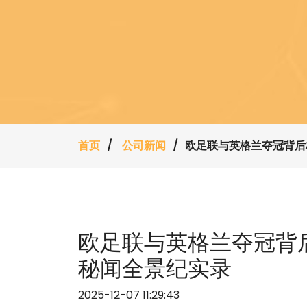
首页
公司新闻
欧足联与英格兰夺冠背后
欧足联与英格兰夺冠背
秘闻全景纪实录
2025-12-07 11:29:43