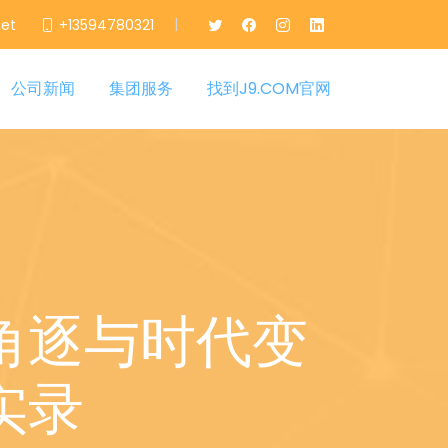
|
net
+13594780321
公司新闻
集团服务
找到J9.COM官网
角逐与时代变
实录