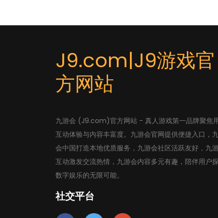
J9.com|J9游戏官
方网站
九游会 (J9.com)官方网站 - 真人游戏第一品牌聚焦
互动体验与内容丰富度。九游会官网提供便捷入口，
会中国打造本地优质服务，九游会社区活跃友好，九
互动激发交流热情，九游会内容多元有趣，陪伴用户
数字娱乐的无限可能。
社交平台