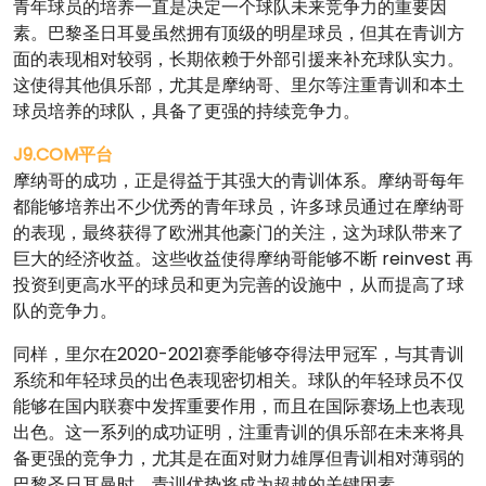
青年球员的培养一直是决定一个球队未来竞争力的重要因
素。巴黎圣日耳曼虽然拥有顶级的明星球员，但其在青训方
面的表现相对较弱，长期依赖于外部引援来补充球队实力。
这使得其他俱乐部，尤其是摩纳哥、里尔等注重青训和本土
球员培养的球队，具备了更强的持续竞争力。
J9.COM平台
摩纳哥的成功，正是得益于其强大的青训体系。摩纳哥每年
都能够培养出不少优秀的青年球员，许多球员通过在摩纳哥
的表现，最终获得了欧洲其他豪门的关注，这为球队带来了
巨大的经济收益。这些收益使得摩纳哥能够不断 reinvest 再
投资到更高水平的球员和更为完善的设施中，从而提高了球
队的竞争力。
同样，里尔在2020-2021赛季能够夺得法甲冠军，与其青训
系统和年轻球员的出色表现密切相关。球队的年轻球员不仅
能够在国内联赛中发挥重要作用，而且在国际赛场上也表现
出色。这一系列的成功证明，注重青训的俱乐部在未来将具
备更强的竞争力，尤其是在面对财力雄厚但青训相对薄弱的
巴黎圣日耳曼时，青训优势将成为超越的关键因素。