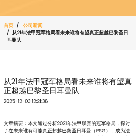
首页
公司新闻
从21年法甲冠军格局看未来谁将有望真正超越巴黎圣日
耳曼队
从21年法甲冠军格局看未来谁将有望真
正超越巴黎圣日耳曼队
2025-12-03 12:21:38
文章摘要：本文通过分析2021年法甲联赛的冠军格局，探讨
了在未来谁有可能真正超越巴黎圣日耳曼（PSG），成为法