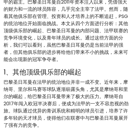
甲的霸主。巴黎圣日耳曼自2011年资本注入以来，凭借强大
的财力和一流的球员阵容，几乎完全主宰了法甲。然而，随
着其他俱乐部在管理、投资和人才培养上的不断追赶，PSG
的统治地位开始面临挑战。本文从四个方面进行分析：其他
顶级俱乐部的崛起、巴黎圣日耳曼的内部问题、法甲联赛的
竞争环境变化，以及青年球员的成长。通过这些方面的分
析，我们可以看到，虽然巴黎圣日耳曼仍是当前法甲的强
者，但其他俱乐部的进步将给他们带来不小的挑战，未来可
能会出现新的冠军争夺者。
1、其他顶级俱乐部的崛起
巴黎圣日耳曼在法甲的统治地位并非一成不变。近年来，摩
纳哥、里尔和马赛等球队逐渐崭露头角，尤其是摩纳哥和里
尔的崛起，给巴黎圣日耳曼带来了极大的压力。摩纳哥自
2017年闯入欧冠半决赛后，便成为法甲的一支不容忽视的劲
旅。球队通过优异的青训系统和精明的球员引进，培养了许
多年轻的天才球员，使得他们在联赛中与巴黎圣日耳曼展开
了强有力的竞争。