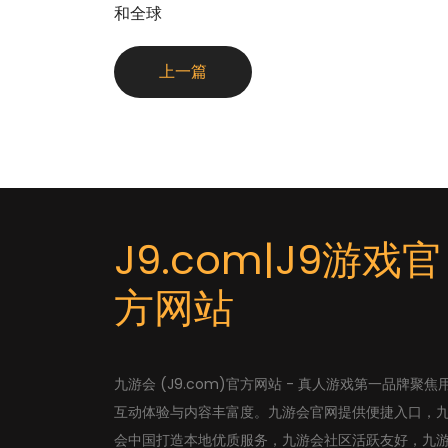
和全球
上一篇
J9.com|J9游戏官
方网站
九游会 (J9.com)官方网站 - 真人游戏第一品牌聚焦
互动体验与内容丰富度。九游会官网提供便捷入口，
会中国打造本地优质服务，九游会社区活跃友好，九