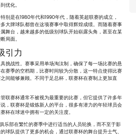
得到优化。
别是在1980年代和1990年代，随着英超联赛的成立，
许多大牌球队都曾在这项赛事中取得辉煌成绩。而随着赛事
专属舞台，越来越多的低级别球队开始崭露头角，甚至在某
垄断局面。
吸引力
且具挑战性。赛事采用单场淘汰制，确保了每一场比赛的悬
排在赛季的空档期，比赛时间较为分散，这一特点使得比赛
赛之间能够兼顾。不同于足总杯，联赛杯在赛制上更加直
尽管联赛杯通常不被视为最重要的比赛，但它提供了许多年
来说，联赛杯是锻炼新人的平台，很多有潜力的年轻球员会
联赛杯在球迷中拥有一定的关注度。
大俱乐部在繁忙的赛季中进行适当的人员轮换，而不至于影
佳的球队提供了更多的机会，通过联赛杯的舞台提升士气、