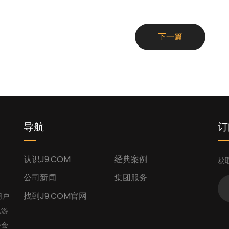
下一篇
导航
订
认识J9.COM
经典案例
获
公司新闻
集团服务
找到J9.COM官网
用户
九游
游会