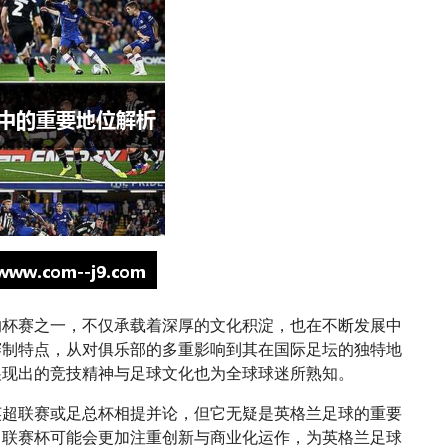
的杯赛之一，不仅承载着深厚的文化积淀，也在不断发展中
赛制特点，从对俱乐部的多重影响到其在国际足坛的独特地
展现出的竞技精神与足球文化也为全球球迷所熟知。
英超联赛或足总杯相提并论，但它无疑是英格兰足球的重要
，联赛杯可能会更加注重创新与商业化运作，为英格兰足球