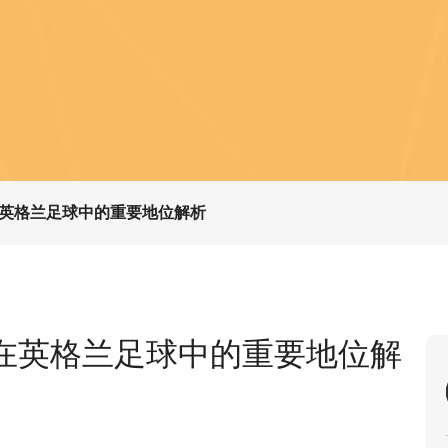
英格兰足球中的重要地位解析
在英格兰足球中的重要地位解