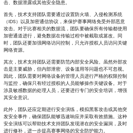
击、数据泄露或其他安全隐患。
首先，技术支持团队需要通过设置防火墙、入侵检测系统
（IDS）以及加密通信协议，来保护赛事网络免受外部恶意
攻击。对于比赛相关的数据流，团队要确保所有传输都使用
加密通道进行，避免数据在传输过程中被截取或篡改。同
时，团队还要加强网络访问控制，只允许授权人员访问关键
网络资源。
其次，技术支持团队还需要防范内部安全风险。虽然外部攻
击是主要威胁，但内部泄密、设备滥用等问题也不可忽视。
因此，团队需要对网络设备的管理人员进行严格的权限控制
与监控，确保只有经过授权的人员能够操作关键设备。对于
涉及敏感数据的处理人员，还要进行专门的安全培训，增强
其安全意识。
此外，团队还应定期进行安全演练，模拟黑客攻击或其他突
发安全事件，确保团队能够迅速响应并采取有效措施。这种
安全演练可以帮助技术支持团队发现潜在的安全漏洞，及时
进行修补，进一步提高赛事网络的安全防护能力。