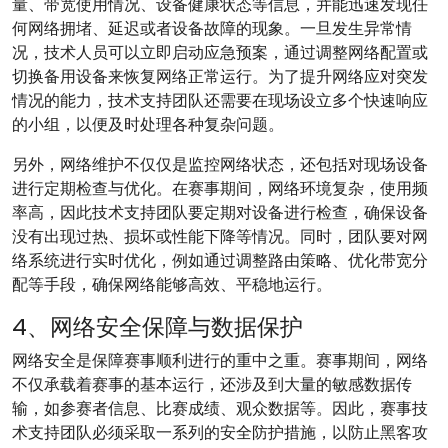
量、带宽使用情况、设备健康状态等信息，并能迅速发现任
何网络拥堵、延迟或者设备故障的现象。一旦发生异常情
况，技术人员可以立即启动应急预案，通过调整网络配置或
切换备用设备来恢复网络正常运行。为了提升网络应对突发
情况的能力，技术支持团队还需要在现场设立多个快速响应
的小组，以便及时处理各种复杂问题。
另外，网络维护不仅仅是监控网络状态，还包括对现场设备
进行定期检查与优化。在赛事期间，网络环境复杂，使用频
率高，因此技术支持团队要定期对设备进行检查，确保设备
没有出现过热、损坏或性能下降等情况。同时，团队要对网
络系统进行实时优化，例如通过调整路由策略、优化带宽分
配等手段，确保网络能够高效、平稳地运行。
4、网络安全保障与数据保护
网络安全是保障赛事顺利进行的重中之重。赛事期间，网络
不仅承载着赛事的基本运行，还涉及到大量的敏感数据传
输，如参赛者信息、比赛成绩、观众数据等。因此，赛事技
术支持团队必须采取一系列的安全防护措施，以防止黑客攻