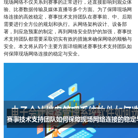
现场网络不仅关系到赛事的正常进行，还直接影响到观众体
验、比赛数据传输及媒体直播等多个方面。为了保障现场网
络连接的高效稳定，赛事技术支持团队在赛事前、中、后期
需要进行全方位的规划和执行。从网络架构设计、设备部
署，到应急预案的制定，再到网络安全防护的加强，赛事技
术支持团队都需要采取切实有效的措施来确保网络的顺畅与
安全。本文将从四个主要方面详细阐述赛事技术支持团队如
何保障现场网络连接的稳定与安全。