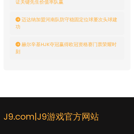
证关键先生价值率队赢
迈达纳加盟河南队防守稳固定位球屡次头球建
功
赫尔辛基HJK夺冠赢得欧冠资格赛门票荣耀时
刻
J9.com|J9游戏官方网站