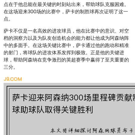
点在于他总能在最关键的时刻站出来，帮助球队克服困难。
在这场迎来300场的比赛中，萨卡的制胜球再次证明了这一
点。
萨卡不仅是一名高效的进攻球员，他在比赛中的意识、对空
档的洞察力以及为队友创造机会的能力都让他成为阿森纳阵
中的多面手。在这场关键比赛中，萨卡通过他的跑动和精准
的射门，将球队的进攻体系发挥到极致。正是他的关键进
球，帮助阿森纳在竞争激烈的英超赛季中赢得了至关重要的
三分。
J9.COM