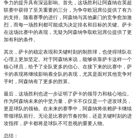
争力的提升具有深远影响。首先，这场胜利让阿森纳在英超
联赛中获得了至关重要的三分，为争夺欧冠席位提供了有力
的支持。随着赛季的进行，阿森纳与其他豪门的竞争愈加激
烈，而每一场胜利都可能成为决定排名和目标的关键。萨卡
在这场比赛中的表现，无疑为阿森纳争取欧冠席位提供了更
加有利的条件。
其次，萨卡的稳定表现和关键时刻的制胜球，也使得球队在
心理上更加坚定。对于阿森纳来说，能够依靠萨卡这样一个
核心球员，给予了全队更多的信心。在接下来的比赛中，萨
卡的表现将继续影响着全队的表现，尤其是面对其他竞争对
手时，阿森纳有了更多的胜算。
最后，这场胜利也进一步证明了萨卡的领导力和核心地位。
作为阿森纳未来的中坚力量，萨卡不仅仅是一个进攻球员，
更是球队的领袖。在未来的赛季中，阿森纳将依赖萨卡继续
带领球队前行。无论是比赛的节奏控制，还是关键时刻的进
攻指挥，萨卡都将是球队不可忽视的重要人物。
总结：