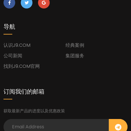
导航
认识J9.COM
经典案例
公司新闻
集团服务
找到J9.COM官网
订阅我们的邮箱
获取最新产品的进度以及优惠政策