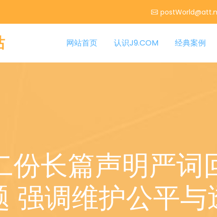
postWorld@att.
站
网站首页
认识J9.COM
经典案例
二份长篇声明严词
题 强调维护公平与