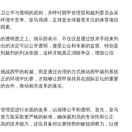
捍卫公平与透明的原则，并呼吁西甲管理层和裁判委员会采
的环境中竞争。皇马强调，足球是全球最受关注的体育项目
键因素。
高的透明度之上。俱乐部表示，不仅仅是通过技术手段来判
作出的决定可以公开透明，接受公众和专家的监督。特别是
看到裁判的判决依据，这样才能真正消除争议，增加公信
是挑战西甲的权威，而是通过合理的方式推动西甲裁判系统
公正的环境中比赛，才能够让西甲保持其在国际足坛的重要
门的合作，推动相关改革的落实。
甲管理层进行全面的改革，以保障公平和透明。首先，皇马
监督方面采取更严格的标准，确保裁判员的专业性和公正
较高的技术能力，还应具备对比赛情势的敏锐洞察力，以便