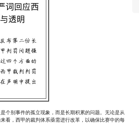
仅是个别事件的孤立现象，而是长期积累的问题。无论是从
响来看，西甲的裁判体系亟需进行改革，以确保比赛中的每