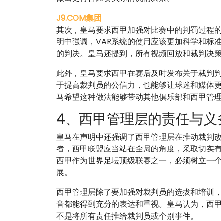
J9.COM集团
其次，皇马要求西甲加强对比赛中的判罚过程
明中强调，VAR系统的使用应该更加科学和标
的判决。皇马还提到，所有视频回放和裁判决
此外，皇马要求西甲在赛后及时发布关于裁判
于提高裁判员的公信力，也能够让球迷和媒体
马希望这种做法能够带动其他俱乐部和西甲管
4、西甲管理层的责任与义
皇马在声明中还强调了西甲管理层在推动裁判
者，西甲联盟应当站在全局的角度，采取切实
西甲作为世界足坛顶级联赛之一，必须树立一
展。
西甲管理层除了要加强对裁判员的选拔和培训
音都能得到充分的表达和重视。皇马认为，西
不是将所有责任推给裁判员或个别事件。