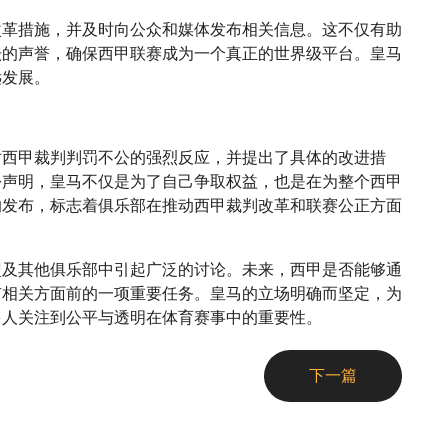
改革措施，并及时向公众和媒体发布相关信息。这不仅有助
坛的声誉，确保西甲联赛成为一个真正的世界级平台。皇马
远发展。
对西甲裁判判罚不公的强烈反应，并提出了具体的改进措
份声明，皇马不仅是为了自己争取权益，也是在为整个西甲
的发布，标志着俱乐部在推动西甲裁判改革和联赛公正方面
盟及其他俱乐部中引起广泛的讨论。未来，西甲是否能够通
有相关方面前的一项重要任务。皇马的立场明确而坚定，为
多人关注到公平与透明在体育赛事中的重要性。
下一篇