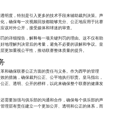
的透明度，特别是引入更多的技术手段来辅助裁判决策。声
准化，确保每一次视频回放都能够充分、公正地应用于比赛
策应该对外公开，接受媒体和球迷的审查。
判罚的详细报告，解释每一项关键判罚的理由。这不仅有助
更好地理解判决背后的考量，避免不必要的误解和争议。皇
理层更加重视公平性，推动联赛整体质量的提升。
务
改革和确保联赛公正方面的责任与义务。作为西甲的管理
有效的措施，确保裁判公正、公平地执行职责。皇马指出，
个公正、透明、公开的榜样，以此来确保整个联赛的健康发
，还需要加强与俱乐部的沟通和合作，确保每个俱乐部的声
甲管理层有责任建立一个更加公开、透明和公正的体系，而