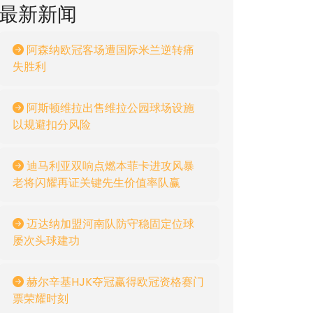
最新新闻
阿森纳欧冠客场遭国际米兰逆转痛
失胜利
阿斯顿维拉出售维拉公园球场设施
以规避扣分风险
迪马利亚双响点燃本菲卡进攻风暴
老将闪耀再证关键先生价值率队赢
迈达纳加盟河南队防守稳固定位球
屡次头球建功
赫尔辛基HJK夺冠赢得欧冠资格赛门
票荣耀时刻