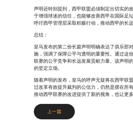
声明还特别提到，西甲联盟必须制定出切实的
于增强球迷的信任，也能够改善西甲在国际足
呼吁西甲管理层采取积极行动，推动西甲的长
总结：
皇马发布的第二份长篇声明明确表达了俱乐部
施，强调了保障公平与透明的重要性。通过这
联赛的公平竞争和长远发展贡献力量。该声明
的坚定立场。
随着声明的发布，皇马的呼声无疑将在西甲联
过改革有效提升裁判的公信力，仍然是摆在所
推动西甲联赛的改进提供了新的视角，也让更
上一篇