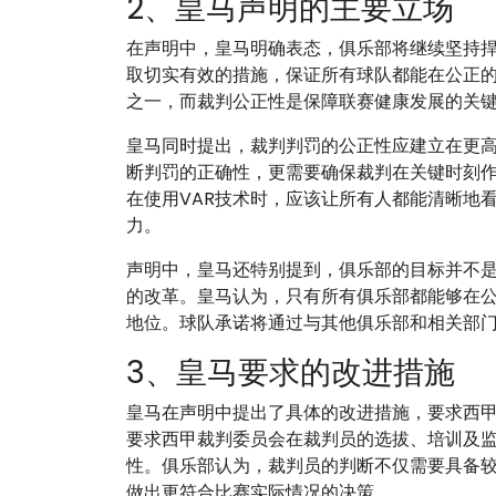
2、皇马声明的主要立场
在声明中，皇马明确表态，俱乐部将继续坚持
取切实有效的措施，保证所有球队都能在公正
之一，而裁判公正性是保障联赛健康发展的关
皇马同时提出，裁判判罚的公正性应建立在更
断判罚的正确性，更需要确保裁判在关键时刻
在使用VAR技术时，应该让所有人都能清晰地
力。
声明中，皇马还特别提到，俱乐部的目标并不
的改革。皇马认为，只有所有俱乐部都能够在
地位。球队承诺将通过与其他俱乐部和相关部
3、皇马要求的改进措施
皇马在声明中提出了具体的改进措施，要求西
要求西甲裁判委员会在裁判员的选拔、培训及
性。俱乐部认为，裁判员的判断不仅需要具备
做出更符合比赛实际情况的决策。